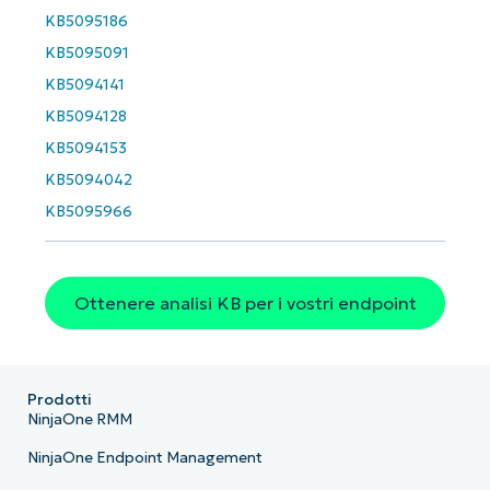
Business
email*
KB5095186
KB5095091
Phone
KB5094141
number*
KB5094128
Paese
KB5094153
KB5094042
Company
KB5095966
name*
Ottenere analisi KB per i vostri endpoint
Prodotti
NinjaOne RMM
NinjaOne Endpoint Management