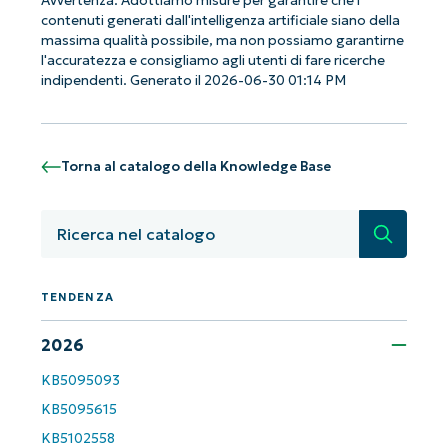
Avvertenza: Adottiamo misure per garantire che i
contenuti generati dall'intelligenza artificiale siano della
massima qualità possibile, ma non possiamo garantirne
l'accuratezza e consigliamo agli utenti di fare ricerche
indipendenti. Generato il 2026-06-30 01:14 PM
Torna al catalogo della Knowledge Base
Ricerca
Iniziate con le analisi KB guidate
TENDENZA
dall'AI di NinjaOne!
2026
Non è richiesta alcuna carta di credito e si ha
accesso completo a tutte le funzionalità.
KB5095093
First
and
KB5095615
last
name*
KB5102558