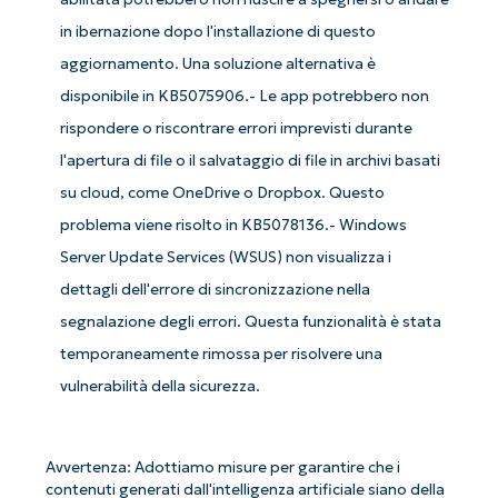
in ibernazione dopo l'installazione di questo
aggiornamento. Una soluzione alternativa è
disponibile in KB5075906.- Le app potrebbero non
rispondere o riscontrare errori imprevisti durante
l'apertura di file o il salvataggio di file in archivi basati
su cloud, come OneDrive o Dropbox. Questo
problema viene risolto in KB5078136.- Windows
Server Update Services (WSUS) non visualizza i
dettagli dell'errore di sincronizzazione nella
Iniziate con le analisi KB guidate
segnalazione degli errori. Questa funzionalità è stata
dall'AI di NinjaOne!
temporaneamente rimossa per risolvere una
Non è richiesta alcuna carta di credito e si ha
vulnerabilità della sicurezza.
accesso completo a tutte le funzionalità.
First
and
last
Avvertenza: Adottiamo misure per garantire che i
name*
Business
contenuti generati dall'intelligenza artificiale siano della