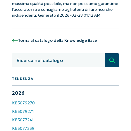
email*
massima qualità possibile, ma non possiamo garantirne
l'accuratezza e consigliamo agli utenti di fare ricerche
Phone
indipendenti. Generato il 2026-02-28 01:12 AM
number*
Paese
Torna al catalogo della Knowledge Base
Company
name*
Ricerca
TENDENZA
2026
KB5079270
KB5079271
KB5077241
KB5077239