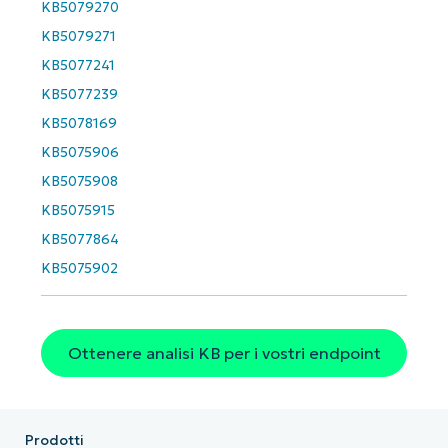
Company
KB5079270
name*
KB5079271
KB5077241
KB5077239
KB5078169
KB5075906
KB5075908
KB5075915
KB5077864
KB5075902
Ottenere analisi KB per i vostri endpoint
Prodotti