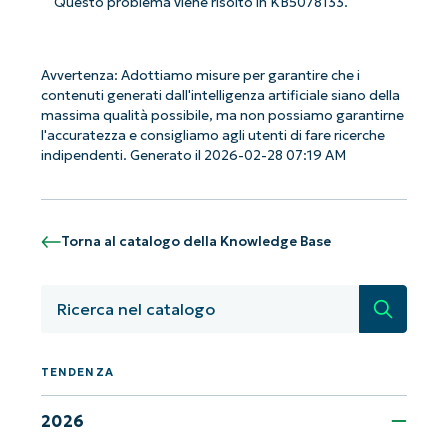
Questo problema viene risolto in KB5078133.
Avvertenza: Adottiamo misure per garantire che i
contenuti generati dall'intelligenza artificiale siano della
Iniziate con le analisi KB guidate
massima qualità possibile, ma non possiamo garantirne
dall'AI di NinjaOne!
l'accuratezza e consigliamo agli utenti di fare ricerche
indipendenti. Generato il 2026-02-28 07:19 AM
Non è richiesta alcuna carta di credito e si ha
accesso completo a tutte le funzionalità.
First
and
last
Torna al catalogo della Knowledge Base
name*
Business
email*
Ricerca
Phone
number*
TENDENZA
Paese
2026