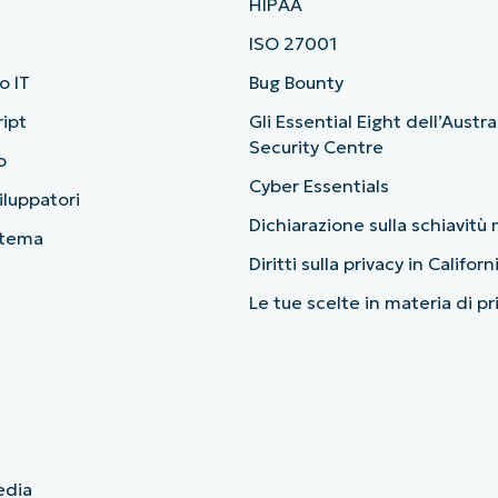
HIPAA
ISO 27001
o IT
Bug Bounty
ript
Gli Essential Eight dell’Austr
Security Centre
o
Cyber Essentials
viluppatori
Dichiarazione sulla schiavit
stema
Diritti sulla privacy in Californ
Le tue scelte in materia di p
edia