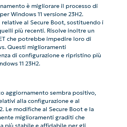
namento è migliorare il processo di
s per Windows 11 versione 23H2.
relative al Secure Boot, sostituendo i
uelli più recenti. Risolve inoltre un
NET che potrebbe impedire loro di
ziate con le analisi KB guidate dall'AI di Ninja
ws. Questi miglioramenti
 alcuna carta di credito e si ha accesso completo a tutte 
nza di configurazione e ripristino più
First
and
Windows 11 23H2.
last
name*
Business
email*
sto aggiornamento sembra positivo,
Phone
number*
ativi alla configurazione e al
2. Le modifiche al Secure Boot e la
Paese
ente miglioramenti graditi che
 più stabile e affidabile per gli