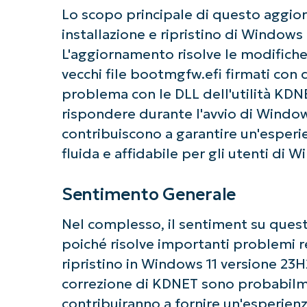
Lo scopo principale di questo aggior
installazione e ripristino di Window
L'aggiornamento risolve le modifiche 
vecchi file bootmgfw.efi firmati con q
problema con le DLL dell'utilità KD
Ini
rispondere durante l'avvio di Windo
Non è richiesta
contribuiscono a garantire un'esperie
fluida e affidabile per gli utenti di 
Sentimento Generale
Nel complesso, il sentiment su que
poiché risolve importanti problemi rel
ripristino in Windows 11 versione 23H
correzione di KDNET sono probabilm
contribuiranno a fornire un'esperienza