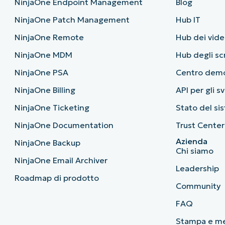
NinjaOne Endpoint Management
Blog
NinjaOne Patch Management
Hub IT
NinjaOne Remote
Hub dei vide
NinjaOne MDM
Hub degli sc
NinjaOne PSA
Centro dem
NinjaOne Billing
API per gli s
NinjaOne Ticketing
Stato del si
NinjaOne Documentation
Trust Center
Azienda
NinjaOne Backup
Chi siamo
NinjaOne Email Archiver
Leadership
Roadmap di prodotto
Community
FAQ
Stampa e m