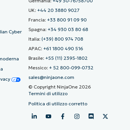
Germania:
+49 30-76758700
UK:
+44 20 3880 9027
Francia:
+33 800 91 09 90
Spagna:
+34 930 03 80 68
alian Cyber
Italia:
(+39) 800 974 708
APAC:
+61 1800 490 516
Brasile:
+55 (11) 2395-1802
ù moderna
Messico:
+ 52 800-099-0732
ia
sales@ninjaone.com
rivacy
© Copyright NinjaOne 2026
Termini di utilizzo
Politica di utilizzo corretto