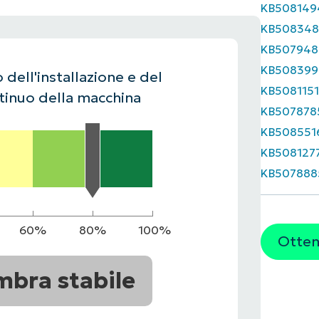
KB508149
UARDA UNA DEMO
UARDA UNA DEMO
KB508348
 UNA DEMO
UARDA UNA DEMO
ROADMAP DEI PRODOTTI
KB507948
KB508399
 dell'installazione e del
KB508115
inuo della macchina
KB507878
KB508551
KB508127
KB507888
60%
80%
100%
Ottene
mbra stabile