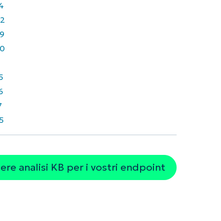
4
2
9
0
1
5
6
7
5
re analisi KB per i vostri endpoint