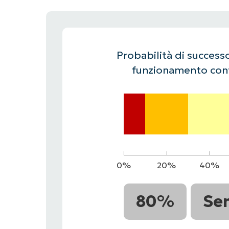
CONTATTO COMMERCIALE
G
CONTATTO COMMERCIALE
G
CONTATTO COMMERCIALE
CONTATTO COMMERCIALE
GUARDA
G
PIATTAFORMA
Probabilità di successo
funzionamento cont
0%
20%
40%
80%
Se