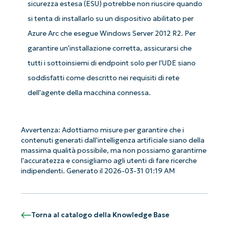
sicurezza estesa (ESU) potrebbe non riuscire quando
si tenta di installarlo su un dispositivo abilitato per
Azure Arc che esegue Windows Server 2012 R2. Per
garantire un'installazione corretta, assicurarsi che
tutti i sottoinsiemi di endpoint solo per l'UDE siano
soddisfatti come descritto nei requisiti di rete
dell'agente della macchina connessa.
Avvertenza: Adottiamo misure per garantire che i
contenuti generati dall'intelligenza artificiale siano della
massima qualità possibile, ma non possiamo garantirne
l'accuratezza e consigliamo agli utenti di fare ricerche
indipendenti. Generato il 2026-03-31 01:19 AM
Iniziate con le analisi KB guidate
Torna al catalogo della Knowledge Base