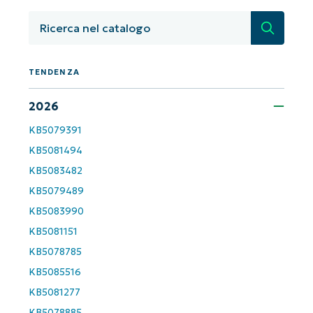
dall'AI di NinjaOne!
Non è richiesta alcuna carta di credito e si ha
Ricerca
accesso completo a tutte le funzionalità.
First
and
last
TENDENZA
name*
Business
email*
2026
KB5079391
Phone
number*
KB5081494
KB5083482
Paese
KB5079489
KB5083990
Company
name*
KB5081151
KB5078785
KB5085516
KB5081277
KB5078885