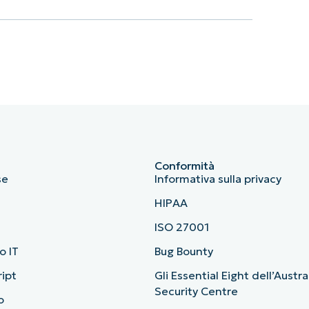
Conformità
se
Informativa sulla privacy
HIPAA
ISO 27001
o IT
Bug Bounty
ript
Gli Essential Eight dell’Austr
Security Centre
o