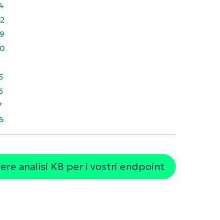
4
2
9
0
1
5
6
7
5
re analisi KB per i vostri endpoint