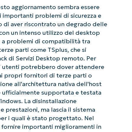
uesto aggiornamento sembra essere
Phone
number*
i importanti problemi di sicurezza e
o di aver riscontrato un degrado delle
Paese
 con un intenso utilizzo del desktop
a problemi di compatibilità tra
Company
name*
erze parti come TSplus, che si
ack di Servizi Desktop remoto. Per
gli utenti potrebbero dover attendere
 propri fornitori di terze parti o
one all'architettura nativa dell'host
 ufficialmente supportata e testata
indows. La disinstallazione
e prestazioni, ma lascia il sistema
er i quali è stato progettato. Nel
ornire importanti miglioramenti in