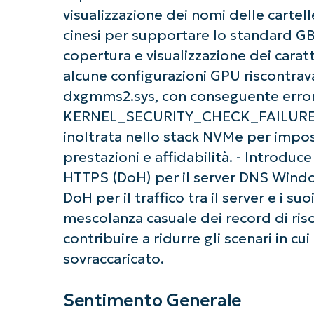
visualizzazione dei nomi delle cartell
cinesi per supportare lo standard G
copertura e visualizzazione dei caratt
alcune configurazioni GPU riscontrava
dxgmms2.sys, con conseguente erro
KERNEL_SECURITY_CHECK_FAILURE. - D
inoltrata nello stack NVMe per impos
prestazioni e affidabilità. - Introdu
HTTPS (DoH) per il server DNS Windo
DoH per il traffico tra il server e i su
Ini
mescolanza casuale dei record di ris
Non è richiesta
contribuire a ridurre gli scenari in cu
sovraccaricato.
Sentimento Generale