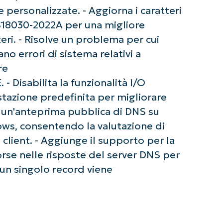
e personalizzate. - Aggiorna i caratteri
B18030-2022A per una migliore
eri. - Risolve un problema per cui
no errori di sistema relativi a
re
isabilita la funzionalità I/O
tazione predefinita per migliorare
ce un'anteprima pubblica di DNS su
ws, consentendo la valutazione di
oi client. - Aggiunge il supporto per la
ziate con le analisi KB guidate dall'AI di Ninja
orse nelle risposte del server DNS per
 alcuna carta di credito e si ha accesso completo a tutte 
i un singolo record viene
First
and
last
name*
Business
email*