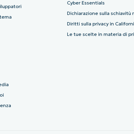
Cyber Essentials
viluppatori
Dichiarazione sulla schiavit
stema
Diritti sulla privacy in Californ
Le tue scelte in materia di p
edia
oi
cenza