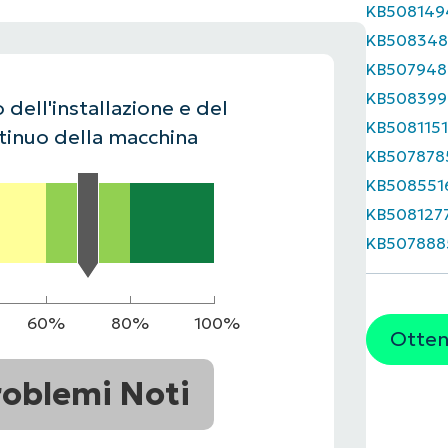
KB508149
UARDA UNA DEMO
UARDA UNA DEMO
KB508348
 UNA DEMO
UARDA UNA DEMO
ROADMAP DEI PRODOTTI
KB507948
KB508399
 dell'installazione e del
KB508115
inuo della macchina
KB507878
KB508551
KB508127
KB507888
60%
80%
100%
Ottene
roblemi Noti