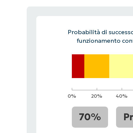
CONTATTO COMMERCIALE
G
CONTATTO COMMERCIALE
G
CONTATTO COMMERCIALE
CONTATTO COMMERCIALE
GUARDA
G
PIATTAFORMA
Probabilità di successo
funzionamento cont
0%
20%
40%
70%
P