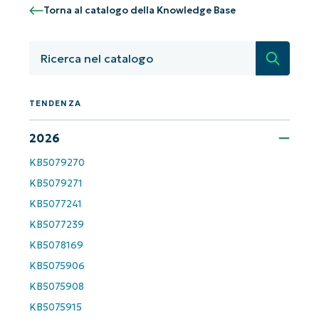
Torna al catalogo della Knowledge Base
Iniziate con le analisi KB guidate
dall'AI di NinjaOne!
Non è richiesta alcuna carta di credito e si ha
Ricerca
accesso completo a tutte le funzionalità.
First
and
last
TENDENZA
name*
Business
email*
2026
KB5079270
Phone
number*
KB5079271
KB5077241
Paese
KB5077239
KB5078169
Company
KB5075906
name*
KB5075908
KB5075915