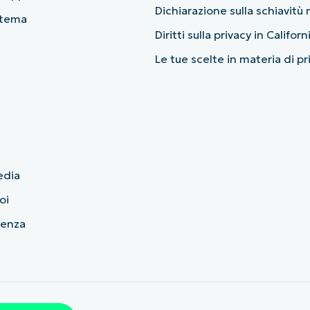
Dichiarazione sulla schiavit
stema
Diritti sulla privacy in Californ
Le tue scelte in materia di p
edia
oi
cenza