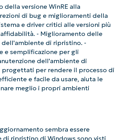
o della versione WinRE alla
rrezioni di bug e miglioramenti della
stema e driver critici alle versioni più
affidabilità. - Miglioramento delle
 dell'ambiente di ripristino. -
 e semplificazione per gli
anutenzione dell'ambiente di
 progettati per rendere il processo di
fficiente e facile da usare, aiuta le
inare meglio i propri ambienti
ziate con le analisi KB guidate dall'AI di Ninja
 alcuna carta di credito e si ha accesso completo a tutte 
First
and
last
name*
Business
email*
 aggiornamento sembra essere
 di ripristino di Windows sono visti