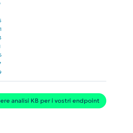
0
5
1
3
1
6
7
9
re analisi KB per i vostri endpoint