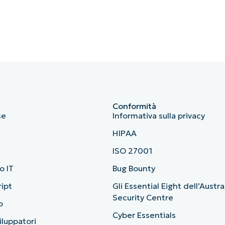
Conformità
se
Informativa sulla privacy
HIPAA
ISO 27001
o IT
Bug Bounty
ript
Gli Essential Eight dell’Austr
Security Centre
o
Cyber Essentials
viluppatori