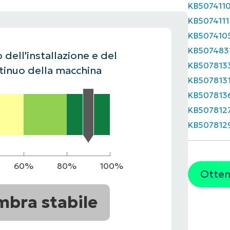
KB507411
UARDA UNA DEMO
UARDA UNA DEMO
KB5074111
 UNA DEMO
UARDA UNA DEMO
ROADMAP DEI PRODOTTI
KB507410
KB507483
 dell'installazione e del
KB507813
inuo della macchina
KB507813
KB507813
KB507812
KB507812
60%
80%
100%
Ottene
mbra stabile