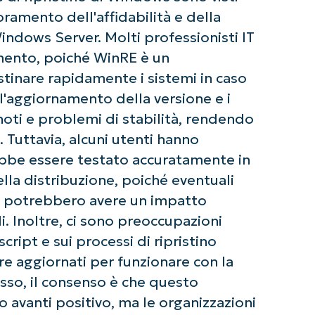
Phone
amento dell'affidabilità e della
number*
indows Server. Molti professionisti IT
Paese
mento, poiché WinRE è un
inare rapidamente i sistemi in caso
Company
l'aggiornamento della versione e i
name*
noti e problemi di stabilità, rendendo
e. Tuttavia, alcuni utenti hanno
bbe essere testato accuratamente in
la distribuzione, poiché eventuali
no potrebbero avere un impatto
li. Inoltre, ci sono preoccupazioni
cript e sui processi di ripristino
e aggiornati per funzionare con la
sso, il consenso è che questo
avanti positivo, ma le organizzazioni