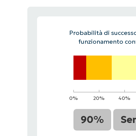
CONTATTO COMMERCIALE
G
CONTATTO COMMERCIALE
G
CONTATTO COMMERCIALE
CONTATTO COMMERCIALE
GUARDA
G
PIATTAFORMA
Probabilità di successo
funzionamento cont
0%
20%
40%
90%
Se