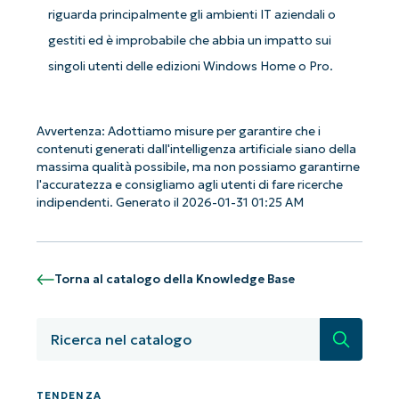
riguarda principalmente gli ambienti IT aziendali o
gestiti ed è improbabile che abbia un impatto sui
singoli utenti delle edizioni Windows Home o Pro.
Iniziate con le analisi KB guidate
Avvertenza: Adottiamo misure per garantire che i
contenuti generati dall'intelligenza artificiale siano della
dall'AI di NinjaOne!
massima qualità possibile, ma non possiamo garantirne
Non è richiesta alcuna carta di credito e si ha
l'accuratezza e consigliamo agli utenti di fare ricerche
accesso completo a tutte le funzionalità.
indipendenti. Generato il 2026-01-31 01:25 AM
First
and
last
name*
Business
Torna al catalogo della Knowledge Base
email*
Phone
Ricerca
number*
Paese
TENDENZA