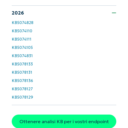
Company
2026
name*
KB5074828
KB5074110
KB5074111
KB5074105
KB5074831
KB5078133
KB5078131
KB5078136
KB5078127
KB5078129
Ottenere analisi KB per i vostri endpoint