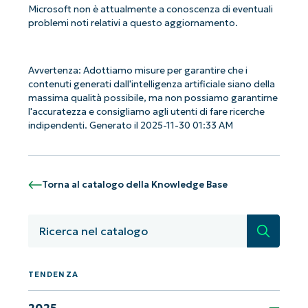
Microsoft non è attualmente a conoscenza di eventuali
problemi noti relativi a questo aggiornamento.
Avvertenza: Adottiamo misure per garantire che i
contenuti generati dall'intelligenza artificiale siano della
massima qualità possibile, ma non possiamo garantirne
l'accuratezza e consigliamo agli utenti di fare ricerche
indipendenti. Generato il 2025-11-30 01:33 AM
Torna al catalogo della Knowledge Base
Ricerca
Iniziate con le analisi KB guidate
dall'AI di NinjaOne!
Non è richiesta alcuna carta di credito e si ha
TENDENZA
accesso completo a tutte le funzionalità.
First
2025