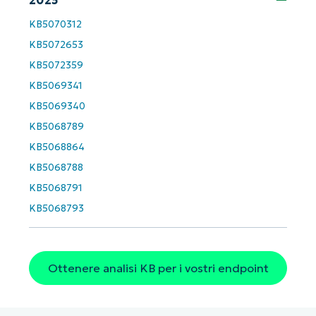
and
last
name*
KB5070312
Business
KB5072653
email*
KB5072359
Phone
KB5069341
number*
KB5069340
Paese
KB5068789
KB5068864
KB5068788
Company
name*
KB5068791
KB5068793
Ottenere analisi KB per i vostri endpoint