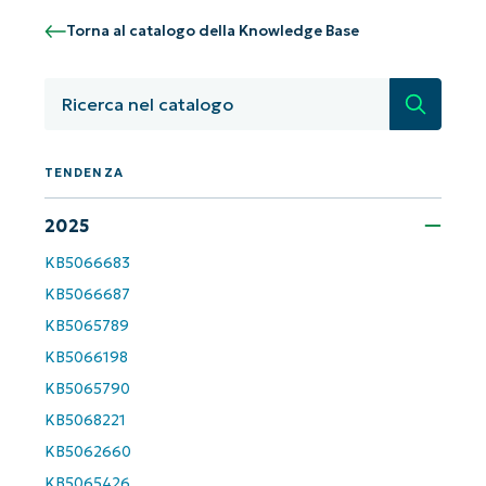
Torna al catalogo della Knowledge Base
Ricerca
TENDENZA
Iniziate con le analisi KB guidate
2025
dall'AI di NinjaOne!
KB5066683
Non è richiesta alcuna carta di credito e si ha
accesso completo a tutte le funzionalità.
KB5066687
First
and
KB5065789
last
name*
KB5066198
KB5065790
Business
email*
KB5068221
KB5062660
Phone
number*
KB5065426