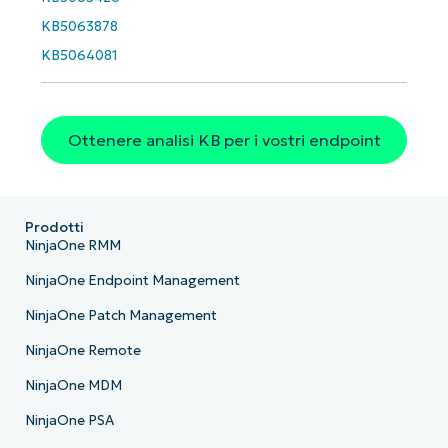
KB5063878
KB5064081
Paese
Company
name*
Ottenere analisi KB per i vostri endpoint
Prodotti
NinjaOne RMM
NinjaOne Endpoint Management
NinjaOne Patch Management
NinjaOne Remote
NinjaOne MDM
NinjaOne PSA