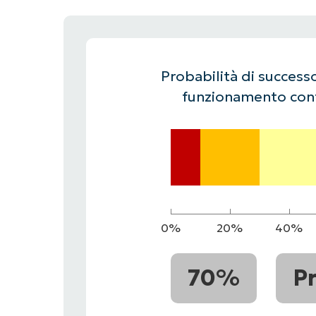
CONTATTO COMMERCIALE
G
CONTATTO COMMERCIALE
G
CONTATTO COMMERCIALE
CONTATTO COMMERCIALE
GUARDA
G
PIATTAFORMA
Probabilità di successo
funzionamento cont
0%
20%
40%
70%
P