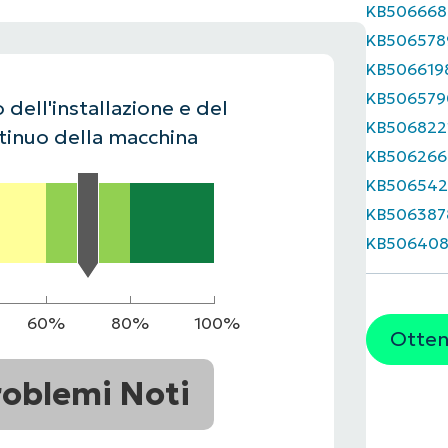
KB506668
UARDA UNA DEMO
UARDA UNA DEMO
KB506578
 UNA DEMO
UARDA UNA DEMO
ROADMAP DEI PRODOTTI
KB506619
KB506579
 dell'installazione e del
KB506822
inuo della macchina
KB506266
KB506542
KB506387
KB506408
60%
80%
100%
Ottene
roblemi Noti