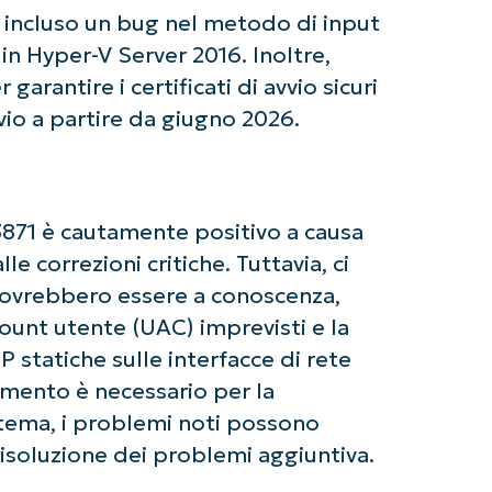
ziate con le analisi KB guidate dall'AI di Ninja
i, incluso un bug nel metodo di input
 alcuna carta di credito e si ha accesso completo a tutte 
in Hyper-V Server 2016. Inoltre,
First
and
arantire i certificati di avvio sicuri
last
name*
vio a partire da giugno 2026.
Business
email*
Phone
number*
871 è cautamente positivo a causa
le correzioni critiche. Tuttavia, ci
Paese
 dovrebbero essere a conoscenza,
ount utente (UAC) imprevisti e la
Company
name*
P statiche sulle interfacce di rete
amento è necessario per la
stema, i problemi noti possono
risoluzione dei problemi aggiuntiva.