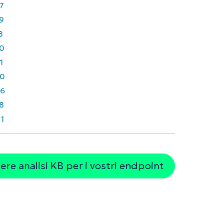
7
9
8
0
1
0
6
8
1
re analisi KB per i vostri endpoint