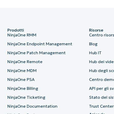
Prodotti
Risorse
NinjaOne RMM
Centro risor
NinjaOne Endpoint Management
Blog
NinjaOne Patch Management
Hub IT
NinjaOne Remote
Hub dei vide
NinjaOne MDM
Hub degli sc
NinjaOne PSA
Centro dem
NinjaOne Billing
API per gli s
NinjaOne Ticketing
Stato del si
NinjaOne Documentation
Trust Center