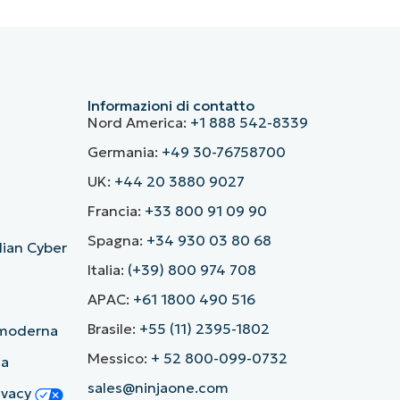
Informazioni di contatto
Nord America:
+1 888 542-8339
Germania:
+49 30-76758700
UK:
+44 20 3880 9027
Francia:
+33 800 91 09 90
Spagna:
+34 930 03 80 68
alian Cyber
Italia:
(+39) 800 974 708
APAC:
+61 1800 490 516
Brasile:
+55 (11) 2395-1802
ù moderna
Messico:
+ 52 800-099-0732
ia
sales@ninjaone.com
rivacy