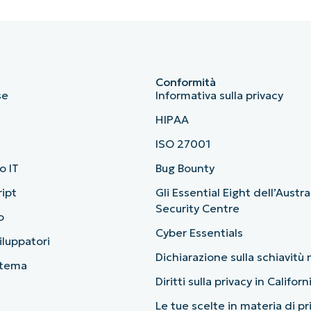
Conformità
se
Informativa sulla privacy
HIPAA
ISO 27001
o IT
Bug Bounty
ript
Gli Essential Eight dell’Austr
Security Centre
o
Cyber Essentials
viluppatori
Dichiarazione sulla schiavit
stema
Diritti sulla privacy in Californ
Le tue scelte in materia di p