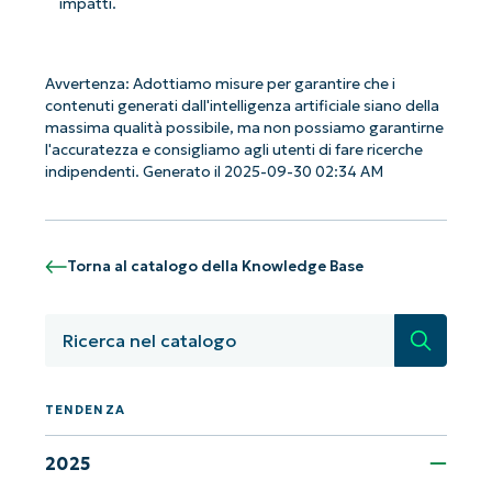
impatti.
Avvertenza: Adottiamo misure per garantire che i
contenuti generati dall'intelligenza artificiale siano della
massima qualità possibile, ma non possiamo garantirne
l'accuratezza e consigliamo agli utenti di fare ricerche
indipendenti. Generato il 2025-09-30 02:34 AM
Torna al catalogo della Knowledge Base
Iniziate con le analisi KB guidate
Ricerca
dall'AI di NinjaOne!
Non è richiesta alcuna carta di credito e si ha
TENDENZA
accesso completo a tutte le funzionalità.
First
and
last
2025
name*