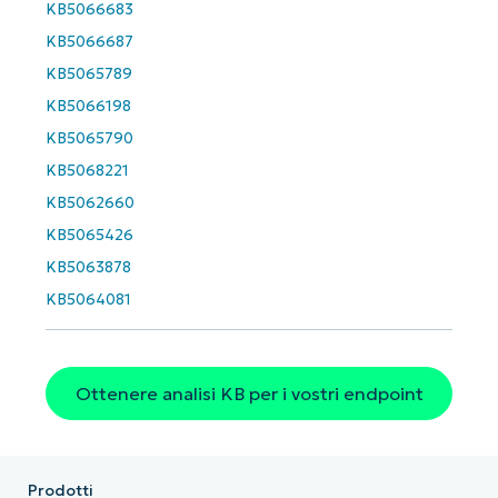
KB5066683
Business
email*
KB5066687
KB5065789
Phone
KB5066198
number*
KB5065790
KB5068221
Paese
KB5062660
KB5065426
Company
name*
KB5063878
KB5064081
Ottenere analisi KB per i vostri endpoint
Prodotti