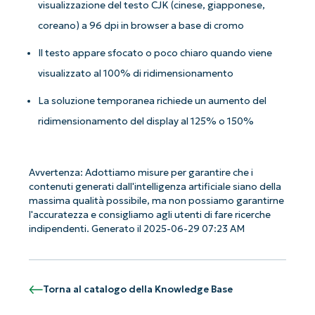
visualizzazione del testo CJK (cinese, giapponese,
coreano) a 96 dpi in browser a base di cromo
Il testo appare sfocato o poco chiaro quando viene
visualizzato al 100% di ridimensionamento
La soluzione temporanea richiede un aumento del
ridimensionamento del display al 125% o 150%
Avvertenza: Adottiamo misure per garantire che i
contenuti generati dall'intelligenza artificiale siano della
massima qualità possibile, ma non possiamo garantirne
l'accuratezza e consigliamo agli utenti di fare ricerche
indipendenti. Generato il 2025-06-29 07:23 AM
Torna al catalogo della Knowledge Base
Iniziate con le analisi KB guidate
dall'AI di NinjaOne!