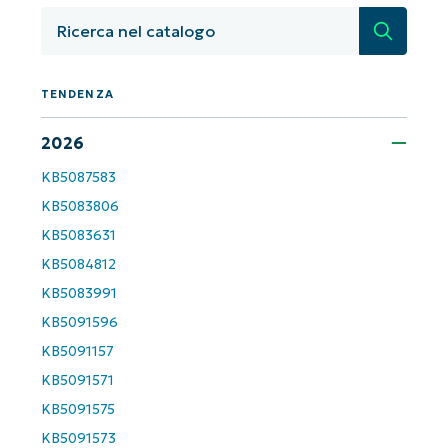
Non è richiesta alcuna carta di credito e si ha
Ricerca
accesso completo a tutte le funzionalità.
First
and
last
TENDENZA
name*
Business
email*
2026
KB5087583
Phone
number*
KB5083806
KB5083631
Paese
KB5084812
KB5083991
Company
KB5091596
name*
KB5091157
KB5091571
KB5091575
KB5091573