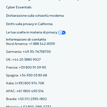
Cyber Essentials
Dichiarazione sulla schiavitù moderna
Diritti sulla privacy in California
Le tue scelte in materia di privacy
Informazioni di contatto
Nord America:
+1 888 542-8339
Germania:
+49 30-76758700
UK:
+44 20 3880 9027
Francia:
+33 800 91 09 90
Spagna:
+34 930 03 80 68
Italia:
(+39) 800 974 708
APAC:
+61 1800 490 516
Brasile:
+55 (11) 2395-1802
Messico:
+ 52 800-099-0732