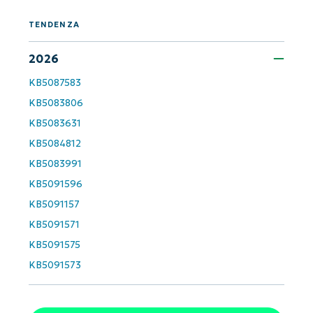
accesso completo a tutte le funzionalità.
First
TENDENZA
and
last
name*
2026
Business
email*
KB5087583
KB5083806
Phone
number*
KB5083631
KB5084812
Paese
KB5083991
KB5091596
Company
KB5091157
name*
KB5091571
KB5091575
KB5091573