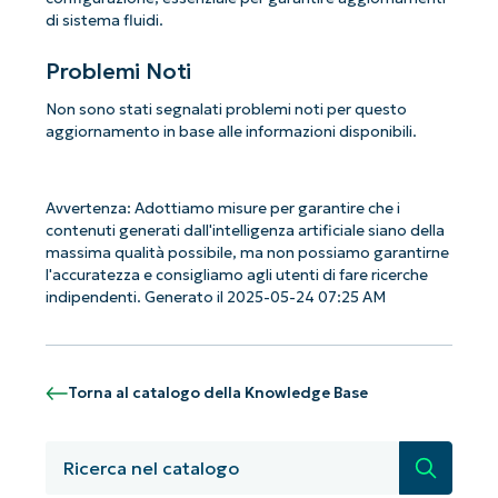
di sistema fluidi.
Problemi Noti
Non sono stati segnalati problemi noti per questo
aggiornamento in base alle informazioni disponibili.
Avvertenza: Adottiamo misure per garantire che i
contenuti generati dall'intelligenza artificiale siano della
massima qualità possibile, ma non possiamo garantirne
l'accuratezza e consigliamo agli utenti di fare ricerche
indipendenti. Generato il 2025-05-24 07:25 AM
Torna al catalogo della Knowledge Base
Iniziate con le analisi KB guidate
dall'AI di NinjaOne!
Ricerca
Non è richiesta alcuna carta di credito e si ha