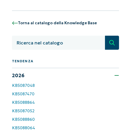
Iniziate con le analisi KB guidate
dall'AI di NinjaOne!
Non è richiesta alcuna carta di credito e si ha
Torna al catalogo della Knowledge Base
accesso completo a tutte le funzionalità.
First
and
Ricerca
last
name*
Business
email*
TENDENZA
Phone
2026
number*
KB5087048
Paese
KB5087470
KB5088864
Company
KB5087052
name*
KB5088860
KB5088064