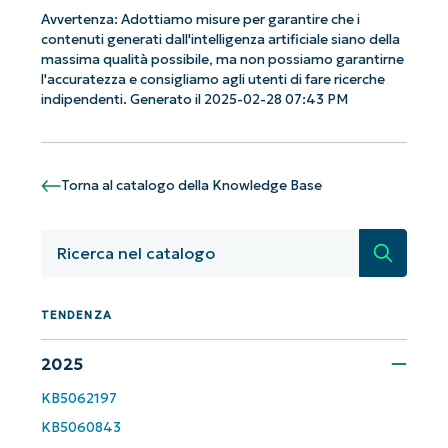
Avvertenza: Adottiamo misure per garantire che i
contenuti generati dall'intelligenza artificiale siano della
Iniziate con le analisi KB guidate
massima qualità possibile, ma non possiamo garantirne
dall'AI di NinjaOne!
l'accuratezza e consigliamo agli utenti di fare ricerche
indipendenti. Generato il 2025-02-28 07:43 PM
Non è richiesta alcuna carta di credito e si ha
accesso completo a tutte le funzionalità.
First
and
last
name*
Torna al catalogo della Knowledge Base
Business
email*
Ricerca
Phone
number*
TENDENZA
Paese
2025
KB5062197
Company
KB5060843
name*