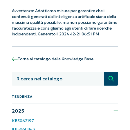
Avvertenza: Adottiamo misure per garantire che i
contenuti generati dall'intelligenza artificiale siano della
Iniziate con le analisi KB guidate
massima qualità possibile, ma non possiamo garantirne
dall'AI di NinjaOne!
l'accuratezza e consigliamo agli utenti di fare ricerche
Non è richiesta alcuna carta di credito e si ha
indipendenti. Generato il 2024-12-21 06:51 PM
accesso completo a tutte le funzionalità.
First
and
last
name*
Torna al catalogo della Knowledge Base
Business
email*
Ricerca
Phone
number*
TENDENZA
Paese
2025
KB5062197
Company
name*
KB5060843