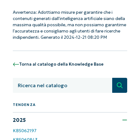
Avvertenza: Adottiamo misure per garantire che i
Iniziate con le analisi KB guidate
contenuti generati dall'intelligenza artificiale siano della
massima qualità possibile, ma non possiamo garantirne
dall'AI di NinjaOne!
l'accuratezza e consigliamo agli utenti di fare ricerche
Non è richiesta alcuna carta di credito e si ha
indipendenti. Generato il 2024-12-21 08:20 PM
accesso completo a tutte le funzionalità.
First
and
last
name*
Torna al catalogo della Knowledge Base
Business
email*
Ricerca
Phone
number*
TENDENZA
Paese
2025
KB5062197
Company
name*
KB5060843