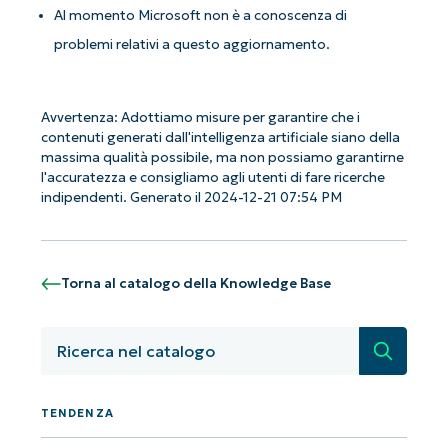
Al momento Microsoft non è a conoscenza di
problemi relativi a questo aggiornamento.
Iniziate con le analisi KB guidate
Avvertenza: Adottiamo misure per garantire che i
dall'AI di NinjaOne!
contenuti generati dall'intelligenza artificiale siano della
Non è richiesta alcuna carta di credito e si ha
massima qualità possibile, ma non possiamo garantirne
accesso completo a tutte le funzionalità.
l'accuratezza e consigliamo agli utenti di fare ricerche
First
indipendenti. Generato il 2024-12-21 07:54 PM
and
last
name*
Business
email*
Torna al catalogo della Knowledge Base
Phone
Ricerca
number*
Paese
TENDENZA