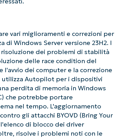
eressati.
e vari miglioramenti e correzioni per
zza di Windows Server versione 23H2. I
 risoluzione dei problemi di stabilità
isoluzione delle race condition del
l'avvio dei computer e la correzione
ziate con le analisi KB guidate dall'AI di Ninja
utilizza Autopilot per i dispositivi
 alcuna carta di credito e si ha accesso completo a tutte 
First
a una perdita di memoria in Windows
and
last
name*
C) che potrebbe portare
Business
stema nel tempo. L'aggiornamento
email*
 contro gli attacchi BYOVD (Bring Your
'elenco di blocco dei driver
Phone
number*
ltre, risolve i problemi noti con le