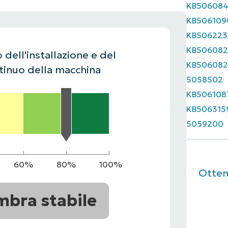
KB50608
UARDA UNA DEMO
UARDA UNA DEMO
KB506109
 UNA DEMO
UARDA UNA DEMO
ROADMAP DEI PRODOTTI
KB506223
KB506082
 dell'installazione e del
KB506082
inuo della macchina
5058502
KB506108
KB506315
5059200
60%
80%
100%
Ottene
mbra stabile