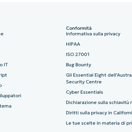
Conformità
se
Informativa sulla privacy
HIPAA
ISO 27001
o IT
Bug Bounty
ript
Gli Essential Eight dell’Austr
Security Centre
o
Cyber Essentials
viluppatori
Dichiarazione sulla schiavit
stema
Diritti sulla privacy in Californ
Le tue scelte in materia di p