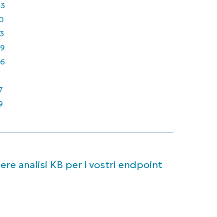
43
0
3
9
6
7
9
re analisi KB per i vostri endpoint