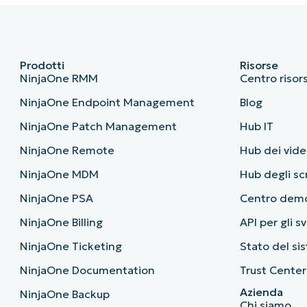
Prodotti
Risorse
NinjaOne RMM
Centro risor
NinjaOne Endpoint Management
Blog
NinjaOne Patch Management
Hub IT
NinjaOne Remote
Hub dei vide
NinjaOne MDM
Hub degli sc
NinjaOne PSA
Centro dem
NinjaOne Billing
API per gli s
NinjaOne Ticketing
Stato del si
NinjaOne Documentation
Trust Center
Azienda
NinjaOne Backup
Chi siamo