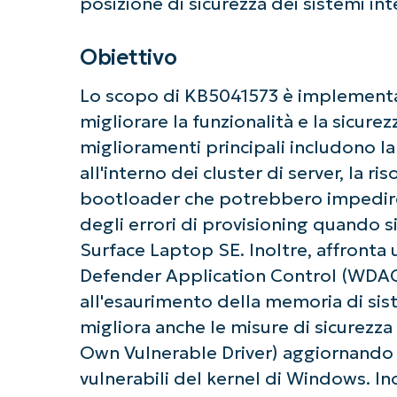
posizione di sicurezza dei sistemi int
Obiettivo
Lo scopo di KB5041573 è implementar
migliorare la funzionalità e la sicure
miglioramenti principali includono la
all'interno dei cluster di server, la r
bootloader che potrebbero impedire 
Ini
degli errori di provisioning quando si 
Non è richiesta
Surface Laptop SE. Inoltre, affront
Defender Application Control (WDA
all'esaurimento della memoria di si
migliora anche le misure di sicurezza
Own Vulnerable Driver) aggiornando l
vulnerabili del kernel di Windows. Ino