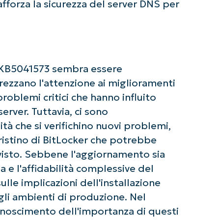
rafforza la sicurezza del server DNS per
Paese
Company
name*
a KB5041573 sembra essere
rezzano l'attenzione ai miglioramenti
problemi critici che hanno influito
server. Tuttavia, ci sono
tà che si verifichino nuovi problemi,
pristino di BitLocker che potrebbe
visto. Sebbene l'aggiornamento sia
a e l'affidabilità complessive del
lle implicazioni dell'installazione
li ambienti di produzione. Nel
onoscimento dell'importanza di questi