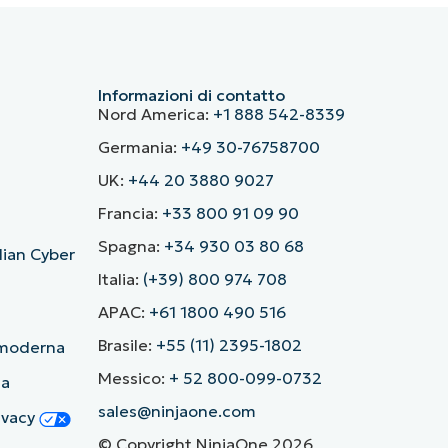
Informazioni di contatto
Nord America:
+1 888 542-8339
Germania:
+49 30-76758700
UK:
+44 20 3880 9027
Francia:
+33 800 91 09 90
Spagna:
+34 930 03 80 68
alian Cyber
Italia:
(+39) 800 974 708
APAC:
+61 1800 490 516
Brasile:
+55 (11) 2395-1802
ù moderna
Messico:
+ 52 800-099-0732
ia
sales@ninjaone.com
rivacy
© Copyright NinjaOne 2026