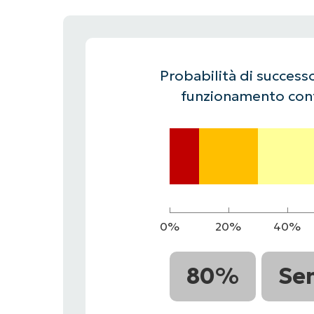
CONTATTO COMMERCIALE
G
CONTATTO COMMERCIALE
G
CONTATTO COMMERCIALE
CONTATTO COMMERCIALE
GUARDA
G
PIATTAFORMA
Probabilità di successo
funzionamento cont
0%
20%
40%
80%
Se