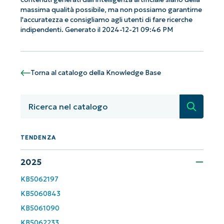
massima qualità possibile, ma non possiamo garantirne
l'accuratezza e consigliamo agli utenti di fare ricerche
Phone
number*
indipendenti. Generato il 2024-12-21 09:46 PM
Paese
Torna al catalogo della Knowledge Base
Company
name*
Ricerca
TENDENZA
2025
KB5062197
KB5060843
KB5061090
KB5062233