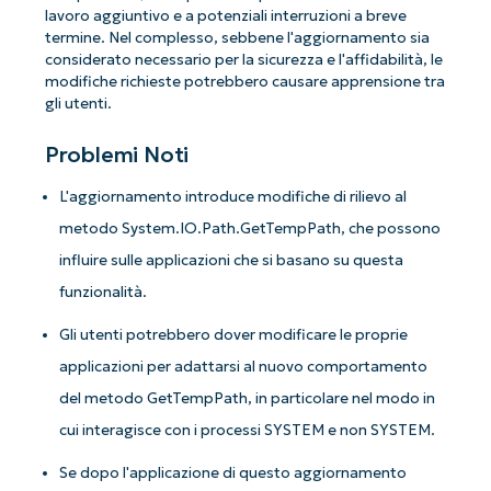
lavoro aggiuntivo e a potenziali interruzioni a breve
termine. Nel complesso, sebbene l'aggiornamento sia
considerato necessario per la sicurezza e l'affidabilità, le
modifiche richieste potrebbero causare apprensione tra
gli utenti.
Problemi Noti
L'aggiornamento introduce modifiche di rilievo al
metodo System.IO.Path.GetTempPath, che possono
influire sulle applicazioni che si basano su questa
funzionalità.
Gli utenti potrebbero dover modificare le proprie
applicazioni per adattarsi al nuovo comportamento
Iniziate con le analisi KB guidate
dall'AI di NinjaOne!
del metodo GetTempPath, in particolare nel modo in
Non è richiesta alcuna carta di credito e si ha
cui interagisce con i processi SYSTEM e non SYSTEM.
accesso completo a tutte le funzionalità.
First
Se dopo l'applicazione di questo aggiornamento
and