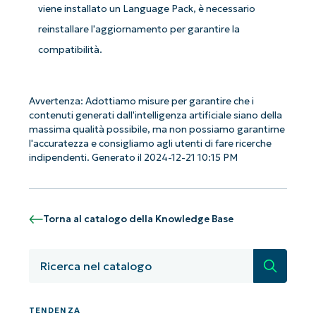
last
viene installato un Language Pack, è necessario
name*
reinstallare l'aggiornamento per garantire la
Business
email*
compatibilità.
Phone
number*
Avvertenza: Adottiamo misure per garantire che i
contenuti generati dall'intelligenza artificiale siano della
massima qualità possibile, ma non possiamo garantirne
Paese
l'accuratezza e consigliamo agli utenti di fare ricerche
indipendenti. Generato il 2024-12-21 10:15 PM
Company
name*
Torna al catalogo della Knowledge Base
Ricerca
TENDENZA