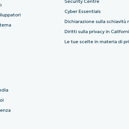
Security Centre
o
Cyber Essentials
viluppatori
Dichiarazione sulla schiavit
stema
Diritti sulla privacy in Californ
Le tue scelte in materia di p
edia
oi
cenza