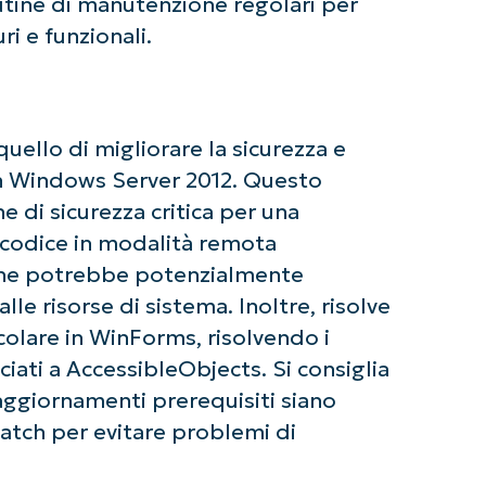
tine di manutenzione regolari per
ri e funzionali.
ello di migliorare la sicurezza e
 in Windows Server 2012. Questo
 di sicurezza critica per una
i codice in modalità remota
che potrebbe potenzialmente
lle risorse di sistema. Inoltre, risolve
icolare in WinForms, risolvendo i
ziate con le analisi KB guidate dall'AI di Ninja
iati a AccessibleObjects. Si consiglia
 alcuna carta di credito e si ha accesso completo a tutte 
First
i aggiornamenti prerequisiti siano
and
last
name*
patch per evitare problemi di
Business
email*