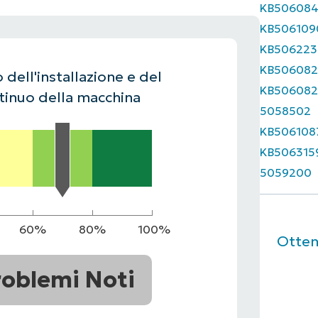
KB50608
UARDA UNA DEMO
UARDA UNA DEMO
KB506109
 UNA DEMO
UARDA UNA DEMO
ROADMAP DEI PRODOTTI
KB506223
KB506082
 dell'installazione e del
KB506082
inuo della macchina
5058502
KB506108
KB506315
5059200
60%
80%
100%
Ottene
roblemi Noti