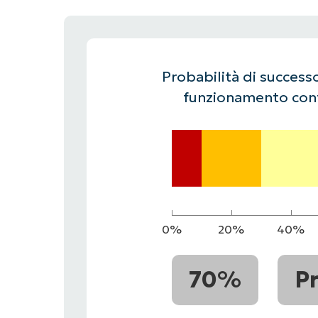
CONTATTO COMMERCIALE
G
CONTATTO COMMERCIALE
G
CONTATTO COMMERCIALE
CONTATTO COMMERCIALE
GUARDA
G
PIATTAFORMA
Probabilità di successo
funzionamento cont
0%
20%
40%
70%
P