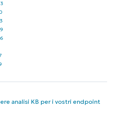
43
0
3
9
6
7
9
re analisi KB per i vostri endpoint