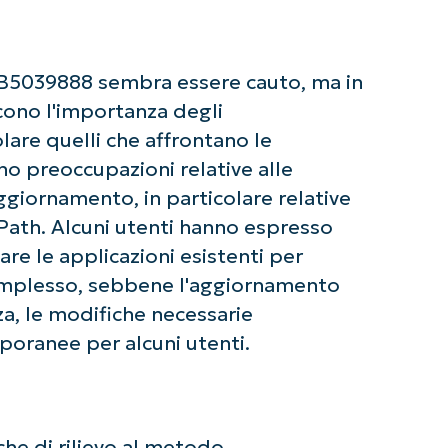
Phone
number*
KB5039888 sembra essere cauto, ma in
Paese
scono l'importanza degli
lare quelli che affrontano le
Company
ono preoccupazioni relative alle
name*
aggiornamento, in particolare relative
th. Alcuni utenti hanno espresso
are le applicazioni esistenti per
complesso, sebbene l'aggiornamento
za, le modifiche necessarie
poranee per alcuni utenti.
he di rilievo al metodo