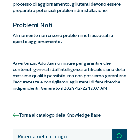
processo di aggiornamento, gli utenti devono essere
preparati a potenziali problemi di installazione.
Problemi Noti
Al momento non ci sono problemi noti associati a
questo aggiornamento.
Avvertenza: Adottiamo misure per garantire che i
contenuti generati dall'intelligenza artificiale siano della
massima qualità possibile, ma non possiamo garantirne
l'accuratezza e consigliamo agli utenti di fare ricerche
indipendenti. Generato il 2024-12-22 12:07 AM
Iniziate con le analisi KB guidate
Torna al catalogo della Knowledge Base
dall'AI di NinjaOne!
Non è richiesta alcuna carta di credito e si ha
Ricerca
accesso completo a tutte le funzionalità.