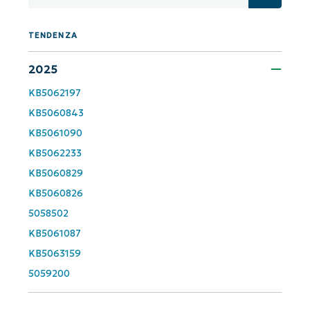
First
and
last
name*
TENDENZA
Business
email*
2025
KB5062197
Phone
KB5060843
number*
KB5061090
KB5062233
Paese
KB5060829
KB5060826
Company
name*
5058502
KB5061087
KB5063159
5059200