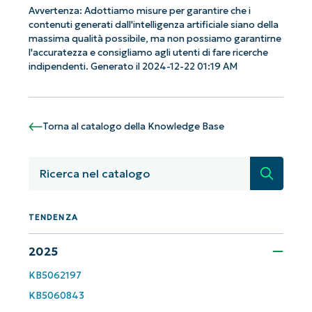
Avvertenza: Adottiamo misure per garantire che i
contenuti generati dall'intelligenza artificiale siano della
Iniziate con le analisi KB guidate
massima qualità possibile, ma non possiamo garantirne
dall'AI di NinjaOne!
l'accuratezza e consigliamo agli utenti di fare ricerche
indipendenti. Generato il 2024-12-22 01:19 AM
Non è richiesta alcuna carta di credito e si ha
accesso completo a tutte le funzionalità.
First
and
last
name*
Torna al catalogo della Knowledge Base
Business
email*
Ricerca
Phone
number*
TENDENZA
2025
Paese
KB5062197
Company
KB5060843
name*