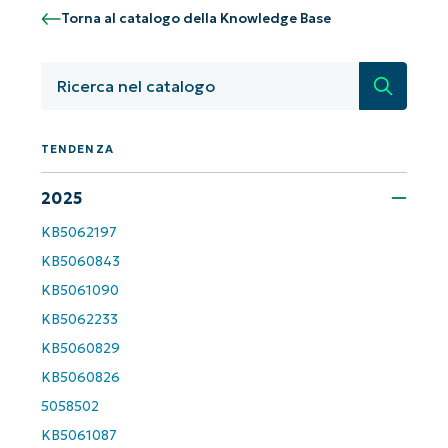
Torna al catalogo della Knowledge Base
Non è richiesta alcuna carta di credito e si ha
accesso completo a tutte le funzionalità.
First
and
Ricerca
last
name*
Business
email*
TENDENZA
2025
Phone
number*
KB5062197
KB5060843
Paese
KB5061090
KB5062233
Company
KB5060829
name*
KB5060826
5058502
KB5061087