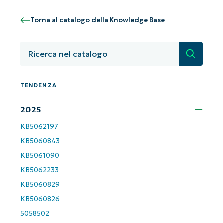
dall'AI di NinjaOne!
Non è richiesta alcuna carta di credito e si ha
Torna al catalogo della Knowledge Base
accesso completo a tutte le funzionalità.
First
and
last
Ricerca
name*
Business
email*
TENDENZA
Phone
2025
number*
KB5062197
KB5060843
Paese
KB5061090
KB5062233
Company
name*
KB5060829
KB5060826
5058502