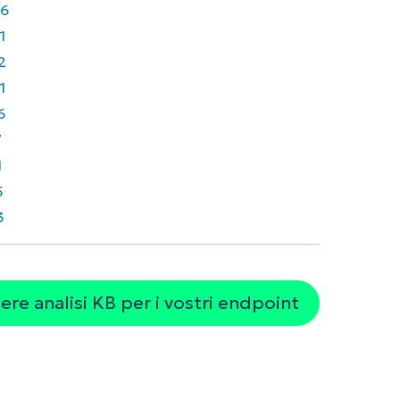
6
1
2
1
6
7
1
5
3
re analisi KB per i vostri endpoint