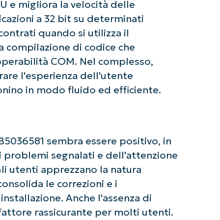
e migliora la velocità delle
number*
cazioni a 32 bit su determinati
Paese
contrati quando si utilizza il
la compilazione di codice che
Company
roperabilità COM. Nel complesso,
name*
are l'esperienza dell'utente
nino in modo fluido ed efficiente.
KB5036581 sembra essere positivo, in
i problemi segnalati e dell'attenzione
li utenti apprezzano la natura
nsolida le correzioni e i
installazione. Anche l'assenza di
fattore rassicurante per molti utenti.