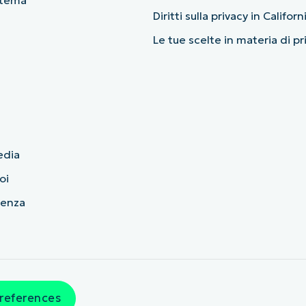
Diritti sulla privacy in Californ
Le tue scelte in materia di p
edia
oi
cenza
references