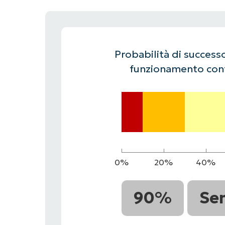
CONTATTO COMMERCIALE
G
CONTATTO COMMERCIALE
G
CONTATTO COMMERCIALE
CONTATTO COMMERCIALE
GUARDA
G
PIATTAFORMA
Probabilità di successo
funzionamento cont
0%
20%
40%
90%
Se