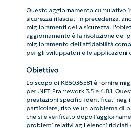
Questo aggiornamento cumulativo inc
sicurezza rilasciati in precedenza, a
miglioramenti della sicurezza. L'obie
aggiornamento è la risoluzione dei pr
miglioramento dell'affidabilità comp
per gli sviluppatori e le applicazion
Obiettivo
Ini
Lo scopo di KB5036581 è fornire migli
Non è richiesta
per .NET Framework 3.5 e 4.8.1. Que
prestazioni specifici identificati neg
particolare, risolve un problema di p
che si è verificato dopo l'aggiornamen
problemi relativi agli elenchi riciclat