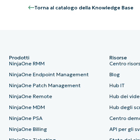
Torna al catalogo della Knowledge Base
Prodotti
Risorse
NinjaOne RMM
Centro risor
NinjaOne Endpoint Management
Blog
NinjaOne Patch Management
Hub IT
NinjaOne Remote
Hub dei vide
NinjaOne MDM
Hub degli sc
NinjaOne PSA
Centro dem
NinjaOne Billing
API per gli s
NinjaOne Ticketing
Stato del si