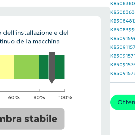
KB508380
UARDA UNA DEMO
UARDA UNA DEMO
KB508363
 UNA DEMO
UARDA UNA DEMO
ROADMAP DEI PRODOTTI
KB508481
KB508399
 dell'installazione e del
KB509159
inuo della macchina
KB509115
KB509157
KB509157
KB509157
60%
80%
100%
Ottene
mbra stabile