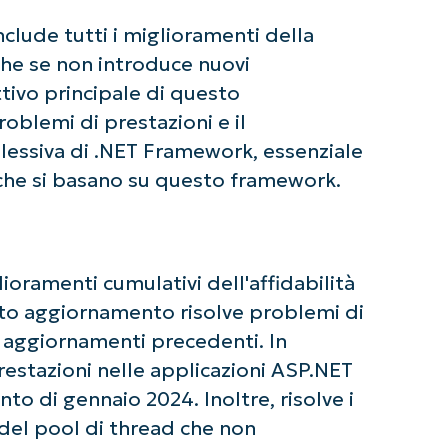
lude tutti i miglioramenti della
nche se non introduce nuovi
ttivo principale di questo
oblemi di prestazioni e il
lessiva di .NET Framework, essenziale
i che si basano su questo framework.
ziate con le analisi KB guidate dall'AI di Ninja
oramenti cumulativi dell'affidabilità
 alcuna carta di credito e si ha accesso completo a tutte 
sto aggiornamento risolve problemi di
First
and
li aggiornamenti precedenti. In
last
name*
restazioni nelle applicazioni ASP.NET
Business
email*
to di gennaio 2024. Inoltre, risolve i
i del pool di thread che non
Phone