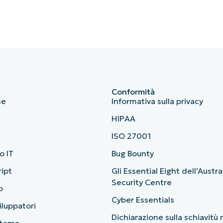
Conformità
se
Informativa sulla privacy
HIPAA
ISO 27001
o IT
Bug Bounty
ript
Gli Essential Eight dell’Austr
Security Centre
o
Cyber Essentials
viluppatori
Dichiarazione sulla schiavit
stema