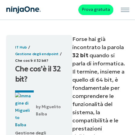
Prova gratuita
Forse hai già
incontrato la parola
IT Hub
Gestione degli endpoint
32 bit
quando si
Che cos’è il 32 bit?
parla di informatica.
Che cos’è il 32
Il termine, insieme a
bit?
quello di 64 bit, è
fondamentale per
comprendere le
funzionalità del
by
Miguelito
sistema, la
Balba
compatibilità e le
prestazioni
Gestione degli