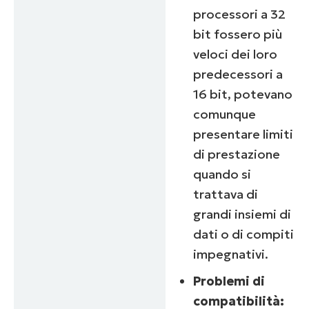
processori a 32
bit fossero più
veloci dei loro
predecessori a
16 bit, potevano
comunque
presentare limiti
di prestazione
quando si
trattava di
grandi insiemi di
dati o di compiti
Inizia la tua prova di 14 giorni
Nessuna carta di credito richiesta, accesso complet
impegnativi.
a tutte le funzionalità
Problemi di
First
and
compatibilità:
last