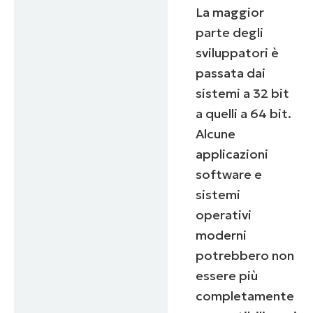
name*
La maggior
Business
email*
parte degli
sviluppatori è
Phone
number*
passata dai
sistemi a 32 bit
Paese
a quelli a 64 bit.
Alcune
Company
applicazioni
name*
software e
sistemi
operativi
moderni
potrebbero non
essere più
completamente