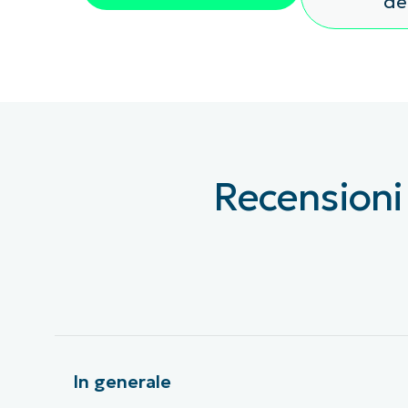
d
CONTATTO COMMERCIALE
G
CONTATTO COMMERCIALE
G
CONTATTO COMMERCIALE
CONTATTO COMMERCIALE
GUARDA
G
PIATTAFORMA
Recensioni
In generale