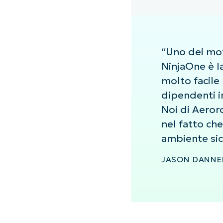
“Uno dei mot
NinjaOne è la
molto facile
dipendenti i
Noi di Aeror
nel fatto che
ambiente sic
JASON DANNER