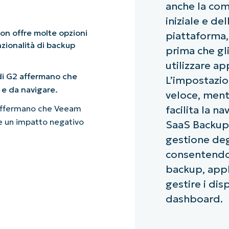
anche la com
iniziale e de
on offre molte opzioni
piattaforma,
nzionalità di backup
prima che gli
utilizzare ap
di G2 affermano che
L’impostazio
 e da navigare.
veloce, mentr
 affermano che Veeam
facilita la n
re un impatto negativo
SaaS Backup 
gestione deg
consentendo 
backup, appl
gestire i dis
dashboard.