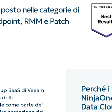
o posto nelle categorie di
ndpoint, RMM e Patch
Perché i
ckup SaaS di Veeam
NinjaOne
5 delle
ile come parte dei
Data Cl
fre protezione dei