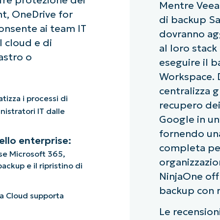
Mentre Veeam
t, OneDrive for
di backup Sa
onsente ai team IT
dovranno ag
l cloud e di
al loro stac
astro o
eseguire il b
Workspace. D
centralizza g
izza i processi di
recupero dei
istratori IT dalle
Google in un’
fornendo una
ello enterprise:
completa per
ise Microsoft 365,
organizzazion
ckup e il ripristino di
NinjaOne offr
backup con ri
 Cloud supporta
Le recension