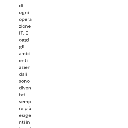
di
ogni
opera
zione
IT. E
oggi
gli
ambi
enti
azien
dali
sono
diven
tati
semp
re più
esige
nti in