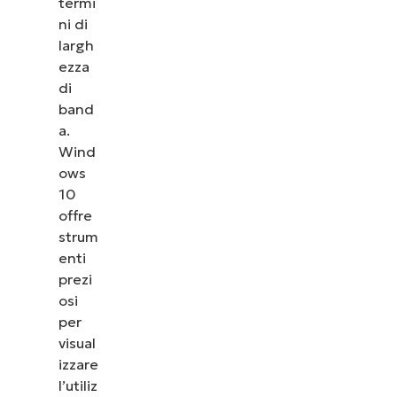
termi
ni di
largh
ezza
di
band
a.
Wind
ows
10
offre
strum
enti
prezi
osi
per
visual
izzare
l’utiliz