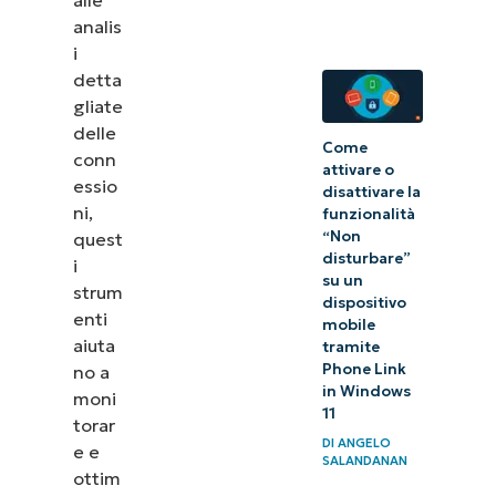
rete
analis
i
detta
gliate
delle
Come
conn
attivare o
essio
disattivare la
ni,
funzionalità
“Non
quest
disturbare”
i
su un
strum
dispositivo
enti
mobile
aiuta
tramite
Phone Link
no a
in Windows
moni
11
torar
DI
ANGELO
e e
SALANDANAN
ottim