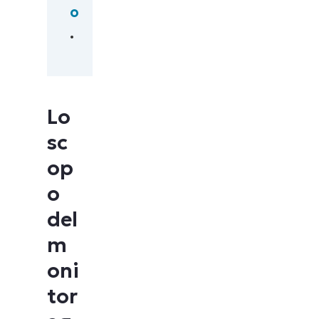
o
.
Lo
sc
op
o
del
m
oni
tor