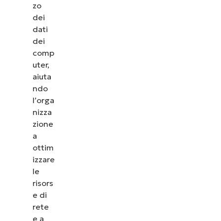
zo
dei
dati
dei
comp
uter,
aiuta
ndo
l’orga
nizza
zione
a
ottim
izzare
Guarda NinjaOne in
le
azione
risors
e di
rete
Dai un’occhiata alle nostre demo on-demand per
e a