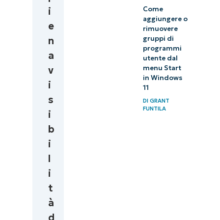
Come
i
aggiungere o
e
rimuovere
gruppi di
n
programmi
a
utente dal
menu Start
v
in Windows
i
11
s
DI
GRANT
FUNTILA
i
b
i
l
i
t
à
d