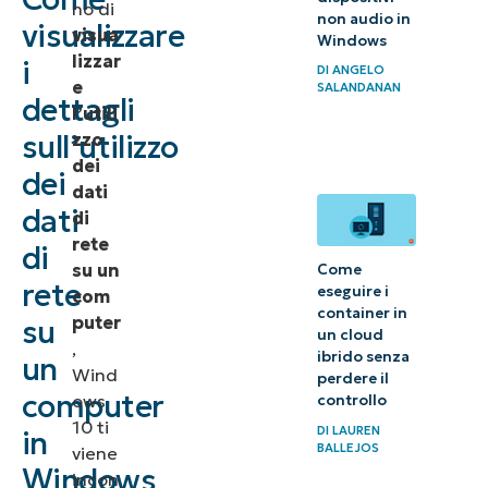
no di
non audio in
dell’utilizzo
visualizzare
visua
Windows
dei dati di
lizzar
i
DI
ANGELO
Windows
e
SALANDANAN
dettagli
l’utili
Metodi per
sull’utilizzo
zzo
dei
visualizzare
dei
dati
efficacemente
dati
di
l’utilizzo dei
rete
di
dati su un
su un
Come
rete
eseguire i
computer
com
container in
puter
su
un cloud
Scopri
,
ibrido senza
un
Wind
l’utilizzo
perdere il
computer
ows
controllo
dei dati
10 ti
DI
LAUREN
in
sui PC
BALLEJOS
viene
Windows
Windows
incon