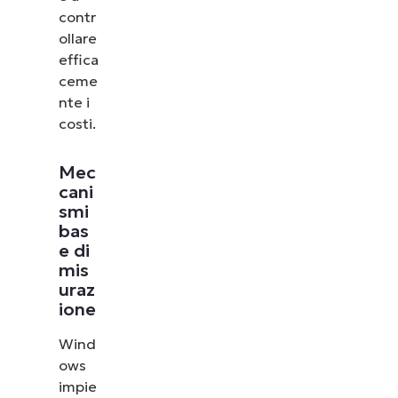
vedere come NinjaOne semplifica attività IT come
contr
la gestione degli endpoint, il patching, l’MDM, il
ollare
ticketing e altro ancora.
effica
ceme
Scopri le demo
nte i
costi.
Mec
cani
smi
bas
e di
mis
uraz
ione
Wind
ows
impie