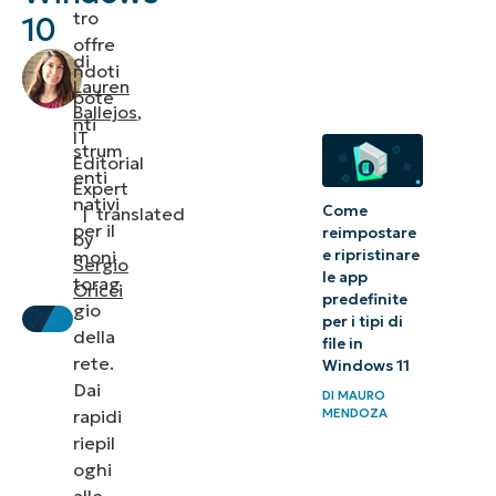
10
tro
10
offre
attraverso
di
ndoti
strumenti
Lauren
pote
avanzati
Ballejos
,
nti
IT
strum
Applicazioni
Editorial
enti
Expert
dei dati di
nativi
Come
|
translated
utilizzo in
per il
reimpostare
by
un
moni
e ripristinare
Sergio
le app
torag
ambiente
Oricci
predefinite
gio
enterprise
per i tipi di
della
file in
rete.
Windows 11
Potenzia
Dai
DI
MAURO
la
rapidi
MENDOZA
visibilità
riepil
della
oghi
alle