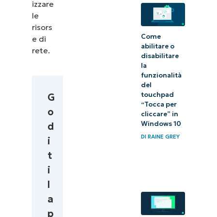
izzare
le
risors
Come
e di
abilitare o
rete.
disabilitare
la
funzionalità
del
touchpad
G
“Tocca per
o
cliccare” in
Windows 10
d
DI
RAINE GREY
i
t
i
l
a
p