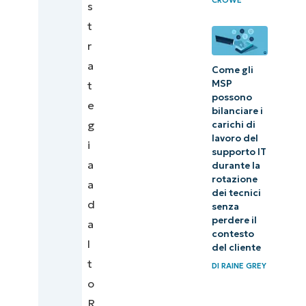
CROWE
s
t
r
a
Come gli
MSP
t
possono
e
bilanciare i
g
carichi di
lavoro del
i
supporto IT
a
durante la
rotazione
a
dei tecnici
d
senza
perdere il
a
contesto
l
del cliente
t
DI
RAINE GREY
o
R