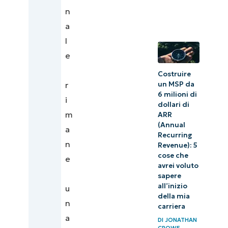
n
a
l
e
Costruire
un MSP da
r
6 milioni di
i
dollari di
m
ARR
(Annual
a
Recurring
n
Revenue): 5
cose che
e
avrei voluto
sapere
all’inizio
u
della mia
n
carriera
a
DI
JONATHAN