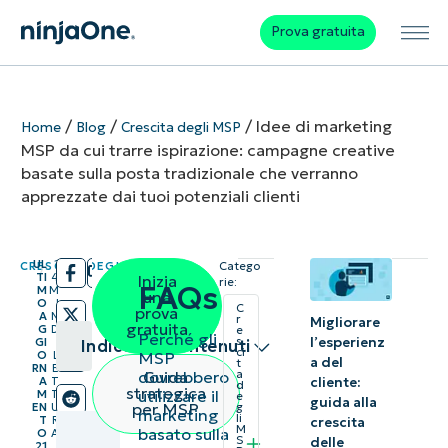
Prova gratuita
/
/
/
Idee di marketing
Home
Blog
Crescita degli MSP
MSP da cui trarre ispirazione: campagne creative
basate sulla posta tradizionale che verranno
apprezzate dai tuoi potenziali clienti
UL
1
CRESCITA DEGLI MSP
Catego
/
/
TI
4
Inizia
rie:
FAQs
M
M
una
O
I
C
prova
A
N
r
Migliorare
gratuita
G
D
e
Perché gli
l’esperienz
s
GI
I
Indice dei contenuti
ci
MSP
O
L
a del
t
RN
E
dovrebbero
Guida
a
cliente:
A
T
d
Riepilogo
strategica
utilizzare il
M
T
e
guida alla
per MSP
EN
U
g
marketing
li
T
R
crescita
M
basato sulla
Procediamo
O
A
S
delle
21