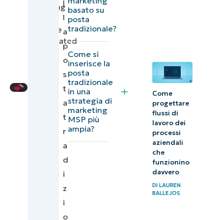
marketing
l
Marketing
basato su
esigenze
l
at
posta
tradizionale?
NinjaOne
a
Non hai
|
translated
p
tempo da
by
Come si
o
dedicare al
inserisce la
Sergio
posta
s
Oricci
marketing?
tradizionale
t
in una
Come
strategia di
a
progettare
marketing
flussi di
t
MSP più
lavoro dei
ampia?
r
processi
aziendali
a
che
d
funzionino
davvero
i
DI
LAUREN
z
BALLEJOS
i
o