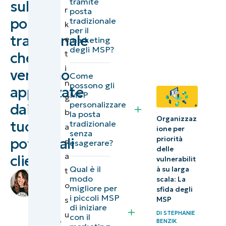
tramite
sulla
campagne
r
posta
posta
tradizionale
di
k
per il
tradizionale
marketing
e
marketing
degli MSP?
efficaci
t
che
tramite
i
verranno
Come
posta
n
possono gli
apprezzate
MSP
tradizionale
g
personalizzare
dai
b
la posta
Organizzaz
Adatta il
tuoi
tradizionale
a
ione per
senza
programma
priorità
potenziali
s
esagerare?
di
delle
a
clienti
vulnerabilit
marketing
Qual è il
à su larga
t
di
modo
basato sulla
scala: La
o
Rachel
migliore per
sfida degli
posta
i piccoli MSP
Spatz
,
s
MSP
di iniziare
tradizionale
VP
DI
STEPHANIE
u
con il
Revenue
BENZIK
alle tue