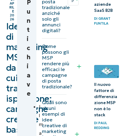
P
posta
P
AP
con ordine:
aziende
tradizionale
RIL
u
SaaS B2B
E
anziché
Crea le
20
solo gli
DI
GRANT
n
26
condizioni
Idee
FUNTILA
annunci
t
digitali?
per un
di
i
programma
marketing
Come
c
di
possono gli
MSP
h
marketing
MSP
rendere più
i
da
basato sulla
efficaci le
a
campagne
posta
cui
di posta
v
tradizionale
Il nuovo
trarre
tradizionale?
fattore di
e
efficace
ispirazione:
differenzia
Quali sono
zione MSP
Prendi
I
campagne
alcuni
non è lo
esempi di
spunto da
l
stack
creative
idee
DI
PAUL
queste
m
creative di
basate
REDDING
marketing
idee per
a