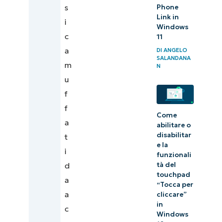
s
Phone
la
Link in
i
minaccia
Windows
c
dei cavi
11
a
O.MG
DI
ANGELO
SALANDANA
m
N
u
f
f
Come
a
abilitare o
disabilitar
t
e la
i
funzionali
tà del
d
touchpad
a
“Tocca per
a
cliccare”
in
c
Windows