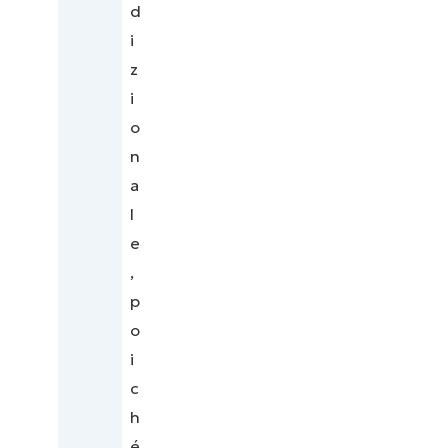
d
i
z
i
o
n
a
l
e
,
p
o
i
c
h
é