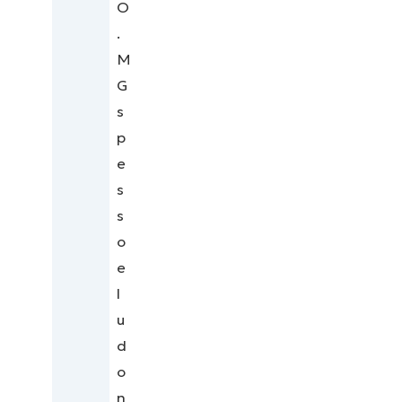
O
.
M
G
s
p
e
s
s
o
e
l
u
d
o
n