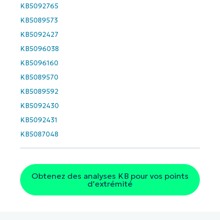
KB5092765
KB5089573
KB5092427
KB5096038
KB5096160
KB5089570
KB5089592
KB5092430
KB5092431
KB5087048
Obtenez des analyses KB pour vos points
d'extrémité