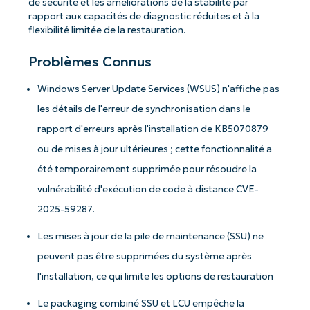
de sécurité et les améliorations de la stabilité par
rapport aux capacités de diagnostic réduites et à la
flexibilité limitée de la restauration.
Problèmes Connus
Windows Server Update Services (WSUS) n'affiche pas
les détails de l'erreur de synchronisation dans le
rapport d'erreurs après l'installation de KB5070879
Commencez avec les analyses de KB
ou de mises à jour ultérieures ; cette fonctionnalité a
pilotées par l'IA de NinjaOne !
été temporairement supprimée pour résoudre la
Prénom
vulnérabilité d'exécution de code à distance CVE-
et
2025-59287.
Nom*
Business
Les mises à jour de la pile de maintenance (SSU) ne
email*
peuvent pas être supprimées du système après
Phone
l'installation, ce qui limite les options de restauration
number*
Le packaging combiné SSU et LCU empêche la