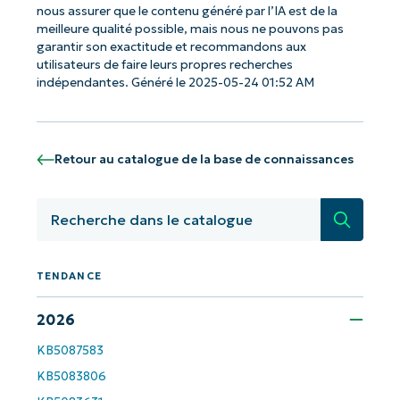
nous assurer que le contenu généré par l’IA est de la
meilleure qualité possible, mais nous ne pouvons pas
garantir son exactitude et recommandons aux
utilisateurs de faire leurs propres recherches
indépendantes. Généré le 2025-05-24 01:52 AM
Commencez avec les analyses de KB
pilotées par l'IA de NinjaOne !
Prénom
Retour au catalogue de la base de connaissances
et
Nom*
Recherc
Business
email*
Phone
TENDANCE
number*
2026
Pays
KB5087583
KB5083806
Company
name*