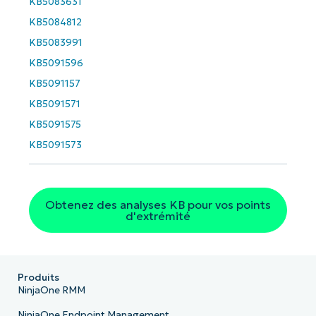
KB5083631
KB5084812
KB5083991
KB5091596
KB5091157
KB5091571
KB5091575
KB5091573
Obtenez des analyses KB pour vos points
d'extrémité
Produits
NinjaOne RMM
NinjaOne Endpoint Management