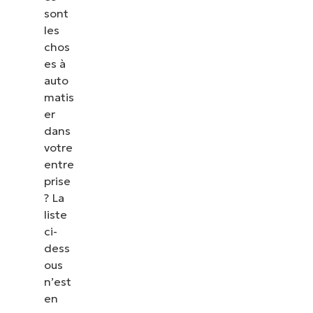
sont
les correctifs, le MDM, la gestion des tickets et
les
bien plus encore.
chos
es à
Explorer les démos
auto
matis
er
dans
votre
entre
prise
? La
liste
ci-
dess
ous
n’est
en