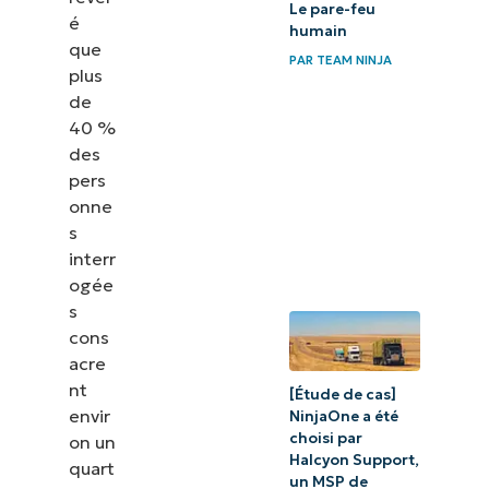
informatique
Le pare-feu
é
humain
que
PAR
TEAM NINJA
plus
de
40 %
des
pers
onne
s
interr
ogée
s
cons
acre
nt
[Étude de cas]
envir
NinjaOne a été
choisi par
on un
Halcyon Support,
quart
un MSP de