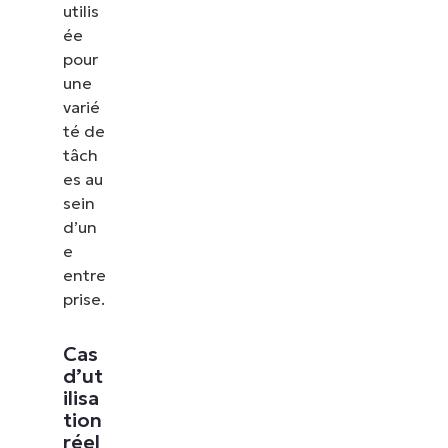
utilis
ée
pour
une
varié
té de
tâch
es au
sein
d’un
e
entre
prise.
Cas
d’ut
ilisa
tion
réel