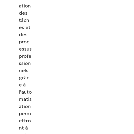
ation
des
tâch
es et
des
proc
essus
profe
ssion
nels
grâc
e à
l’auto
matis
ation
perm
ettro
nt à