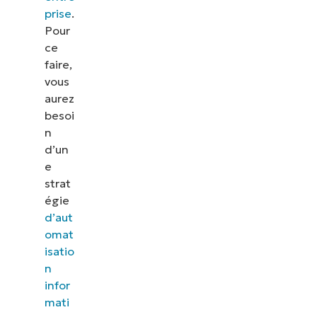
prise
.
Pour
ce
faire,
vous
aurez
besoi
n
d’un
e
strat
égie
d’aut
omat
isatio
n
infor
mati