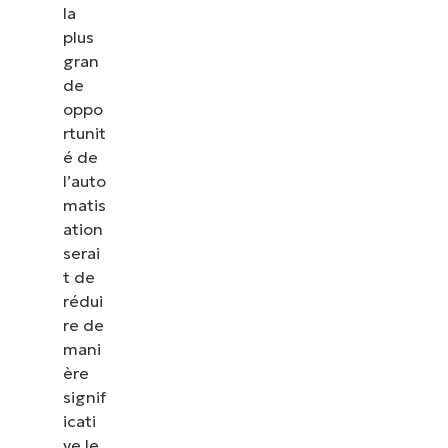
la
plus
gran
de
oppo
rtunit
é de
l’auto
matis
ation
serai
t de
rédui
re de
mani
ère
signif
icati
ve le