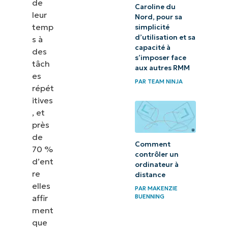
de
Caroline du
leur
Nord, pour sa
temp
simplicité
d’utilisation et sa
s à
capacité à
des
s’imposer face
tâch
aux autres RMM
es
PAR
TEAM NINJA
répét
itives
, et
près
de
Comment
70 %
contrôler un
d’ent
ordinateur à
re
distance
elles
PAR
MAKENZIE
affir
BUENNING
ment
que