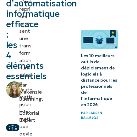
d’automatisation
d’ent
efficaces ?
repri
informatique
ses
4 éléments pour
efficace
subis
créer une
sent
:
stratégie
une
les
d’automatisation
trans
form
informatique
4
Les 10 meilleurs
ation
efficace
outils de
éléments
num
déploiement de
essentiels
logiciels à
ériqu
Étapes de la
distance pour les
e,
mise en place
par
professionnels
l’auto
Makenzie
de
d’automatismes
matis
Buenning
,
l’informatique
complexes
ation
en 2026
IT
infor
Editorial
PAR
LAUREN
Appliquer une
BALLEJOS
mati
Expert
stratégie
que
devie
d’automatisation