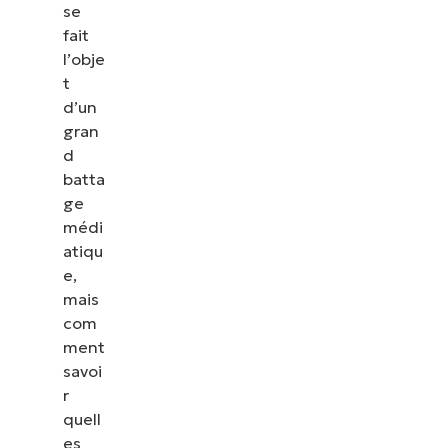
se
fait
l’obje
t
d’un
gran
d
batta
ge
médi
atiqu
e,
mais
com
Voir NinjaOne en action
ment
savoi
r
Parcourez nos démonstrations à la demande pour
quell
découvrir comment NinjaOne simplifie les tâches
es
informatiques telles que la gestion des terminaux,