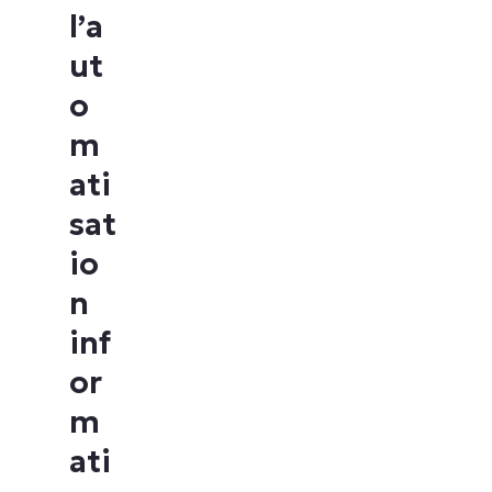
l’a
ut
o
m
ati
sat
io
n
inf
or
m
ati