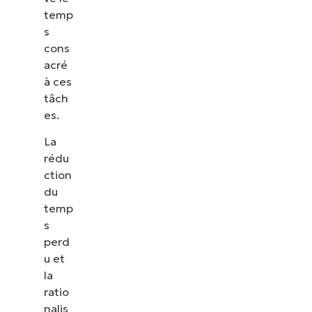
temp
s
cons
acré
à ces
tâch
es.
La
rédu
ction
du
temp
s
perd
u et
la
ratio
nalis