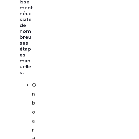
isse
ment
néce
ssite
de
nom
breu
ses
étap
es
man
uelle
s.
O
n
b
o
a
r
d