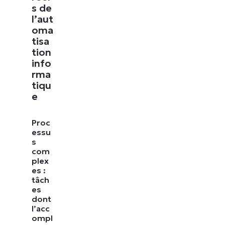
s de
l’aut
oma
tisa
tion
info
rma
tiqu
e
Proc
essu
s
com
plex
es :
tâch
es
dont
l’acc
ompl