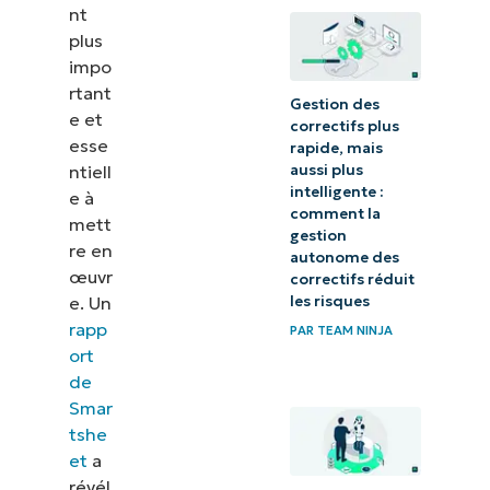
nt
informatique à
plus
votre processus
impo
de billetterie
rtant
Gestion des
e et
correctifs plus
Comment
esse
rapide, mais
intégrer
ntiell
aussi plus
intelligente :
l’automatisation
e à
comment la
mett
informatique
gestion
re en
autonome des
dans votre
œuvr
correctifs réduit
entreprise
e. Un
les risques
rapp
PAR
TEAM NINJA
Augmenter
ort
l’efficacité de
de
l’entreprise
Smar
tshe
grâce à
et
a
l’automatisation
révél