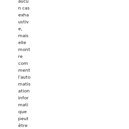
aucu
n cas
exha
ustiv
e,
mais
elle
mont
re
com
ment
l’auto
matis
ation
infor
mati
que
peut
être