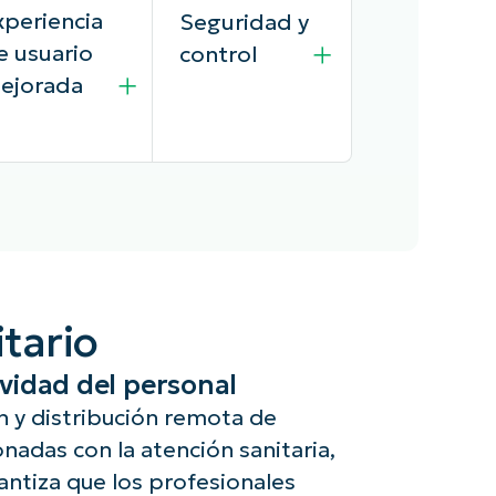
xperiencia
Seguridad y
e usuario
control
ejorada
njaOne ofrece
Controla qué
nciones como
aplicaciones se
tario
 acceso seguro
instalan y
aplicaciones y
ejecutan en los
vidad del personal
tos
dispositivos,
rporativos,
permitiendo
n y distribución remota de
jorando la
solo las
onadas con la atención sanitaria,
periencia de
esenciales para
ntiza que los profesionales
uario de los
el trabajo y