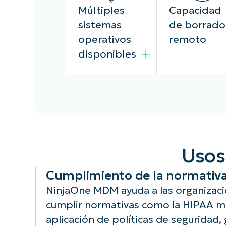
Múltiples
Capacidad
sistemas
de borrado
operativos
remoto
disponibles
NinjaOne MDM
En caso de
funciona en IOS
pérdida o rob
Usos
y Android; elige
del dispositivo
el sistema
NinjaOne MD
Cumplimiento de la normativa
operativo y el
permite el
dispositivo que
borrado remo
NinjaOne MDM ayuda a las organizacio
mejor se adapte
de todo el
cumplir normativas como la HIPAA m
a tus
dispositivo,
aplicación de políticas de seguridad,
necesidades.
evitando el