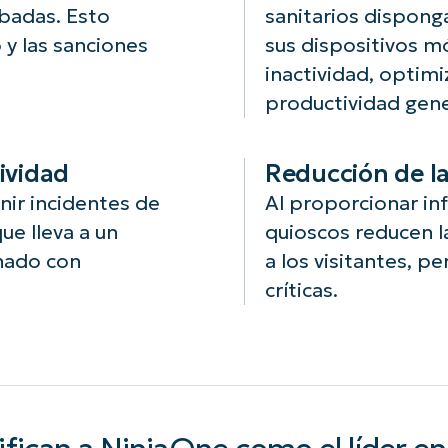
obadas. Esto
sanitarios dispong
e
específicas que
 y las sanciones
sus dispositivos m
ne
garanticen una
tr
experiencia de
inactividad, optimi
mi
usuario centrada
productividad gener
de
y segura para los
pacientes y el
personal
ividad
Reducción de la
médico.
ir incidentes de
Al proporcionar in
ue lleva a un
quioscos reducen l
nado con
a los visitantes, p
críticas.