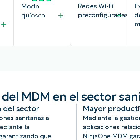
Redes Wi-Fi
E
Modo
preconfiguradas
d
quiosco
m
Protege el
Ni
NinjaOne puede
tráfico de datos
fu
o
configurar
 del MDM en el sector sani
críticos
el
,
dispositivos
permitiendo
a 
M
móviles para
 del sector
Mayor producti
únicamente las
da
operaciones de
redes de
co
to
quiosco,
nes sanitarias a
Mediante la gestió
confianza
me
restringiendo el
ediante la
aplicaciones relaci
preconfiguradas.
ex
dispositivo a
 garantizando que
NinjaOne MDM gara
us
aplicaciones