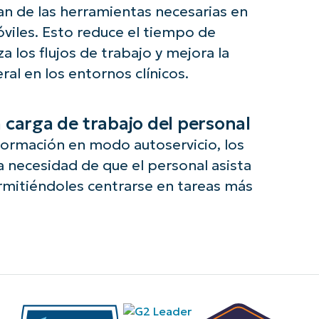
an de las herramientas necesarias en
mpleados que
bloqueando las
óviles. Esto reduce el tiempo de
cesitan
fraudulentas o
abajar
recreativas.
za los flujos de trabajo y mejora la
entras se
al en los entornos clínicos.
splazan.
 carga de trabajo del personal
formación en modo autoservicio, los
a necesidad de que el personal asista
ermitiéndoles centrarse en tareas más