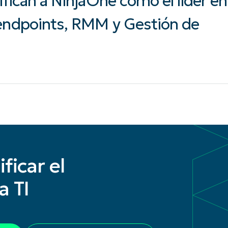
ifican a NinjaOne como el líder en
 endpoints, RMM y Gestión de
ficar el
a TI