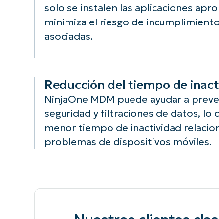
solo se instalen las aplicaciones apr
riesgo de
minimiza el riesgo de incumplimiento
acceso no
autorizado a
asociadas.
aplicaciones o
datos
restringidos.
Reducción del tiempo de inact
NinjaOne MDM puede ayudar a preven
seguridad y filtraciones de datos, lo q
menor tiempo de inactividad relacio
problemas de dispositivos móviles.