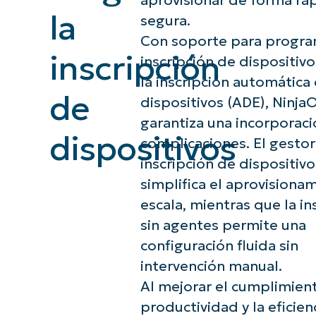
aprovisionar de forma ráp
la
segura.
CONTACTO DE VENTAS
MIR
CONTACTO DE VENTAS
CONTACTO DE VENTAS
MIRA UNA 
MIR
CONTACTO DE VENTAS
MIR
Con soporte para progr
PLATAFORMA
inscripción
inscripción de dispositiv
la inscripción automática
de
dispositivos (ADE), Ninja
garantiza una incorporaci
dispositivos
complicaciones. El gestor
inscripción de dispositivo
simplifica el aprovisiona
escala, mientras que la in
sin agentes permite una
configuración fluida sin
intervención manual.
Al mejorar el cumplimient
productividad y la eficienc