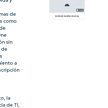
ida y
A UNA DEMO
DEMO
A UNA DEMO
RUTA DEL PRODUCTO
A UNA DEMO
amas de
os como
 de
One
ón sin
 de
s
miento a
scripción
o, la
ia de TI,