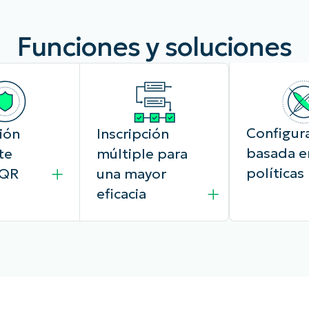
Funciones y soluciones
Configur
ión
Inscripción
basada e
te
múltiple para
políticas
 QR
una mayor
eficacia
NinjaOne ap
fácilmente
Inscribe varios