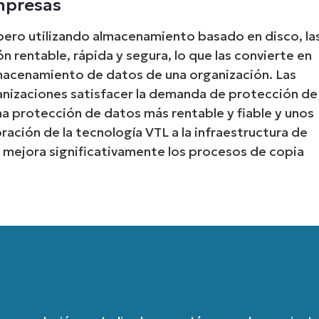
mpresas
País
s pero utilizando almacenamiento basado en disco, la
ón rentable, rápida y segura, lo que las convierte en
Company
macenamiento de datos de una organización. Las
name*
rganizaciones satisfacer la demanda de protección de
na protección de datos más rentable y fiable y unos
ación de la tecnología VTL a la infraestructura de
 mejora significativamente los procesos de copia