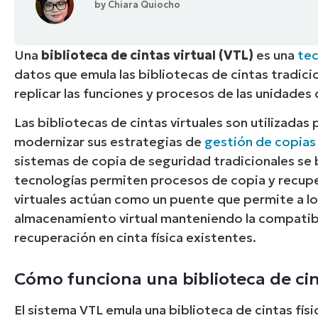
by
Chiara Quiocho
CONTACTO DE VENTAS
MIR
CONTACTO DE VENTAS
CONTACTO DE VENTAS
MIRA UNA 
MIR
CONTACTO DE VENTAS
MIR
PLATAFORMA
Una
biblioteca de cintas virtual (VTL)
es una
tec
datos que emula las bibliotecas de cintas tradici
replicar las funciones y procesos de las unidades d
Las bibliotecas de cintas virtuales son utilizada
modernizar sus estrategias de
gestión de copias
sistemas de copia de seguridad tradicionales se b
tecnologías permiten procesos de copia y recupe
virtuales actúan como un puente que permite a los 
almacenamiento virtual manteniendo la compatibi
recuperación en cinta física existentes.
Cómo funciona una biblioteca de cin
El sistema VTL emula una biblioteca de cintas fís