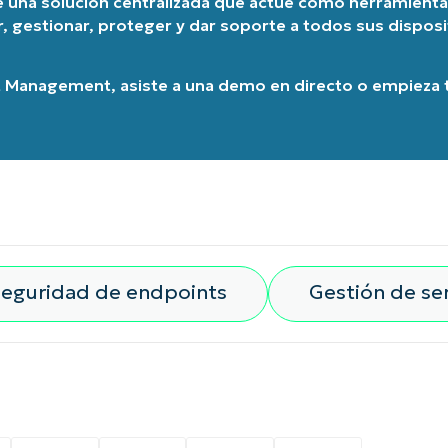
re una solución centralizada que actúe como herramienta 
r, gestionar, proteger y dar soporte a todos sus dispos
t Management
, asiste a una
demo en directo
o
empieza t
eguridad de endpoints
Gestión de ser