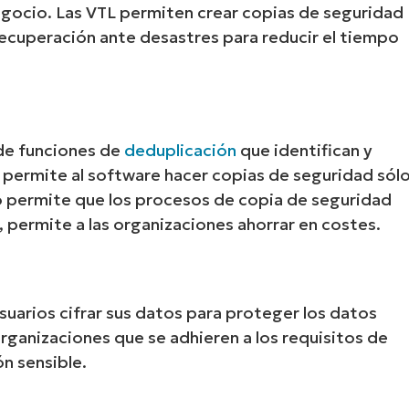
egocio. Las VTL permiten crear copias de seguridad
 recuperación ante desastres para reducir el tiempo
 de funciones de
deduplicación
que identifican y
 permite al software hacer copias de seguridad sól
to permite que los procesos de copia de seguridad
 permite a las organizaciones ahorrar en costes.
Start your 14-day trial
No credit card required, full access to all features
First
and
last
usuarios cifrar sus datos para proteger los datos
name*
Business
organizaciones que se adhieren a los requisitos de
email*
n sensible.
Phone
number*