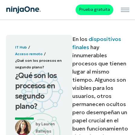
Prueba gratuita
En los
dispositivos
finales
hay
IT Hub
Acceso remoto
innumerables
¿Qué son los procesos en
procesos que tienen
segundo plano?
lugar al mismo
¿Qué son los
tiempo. Algunos son
procesos en
visibles para los
segundo
usuarios, otros
permanecen ocultos
plano?
pero desempeñan un
papel crucial en el
by
Lauren
buen funcionamiento
Ballejos