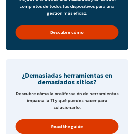
completos de todos tus dispositivos para una
gestión más eficaz.
Descubre cómo
Start your 14-day trial
No credit card required, full access to all features
First
and
last
¿Demasiadas herramientas en
name*
demasiados sitios?
Business
email*
Descubre cómo la proliferación de herramientas
impacta la TI y qué puedes hacer para
Phone
number*
solucionarlo.
País
Read the guide