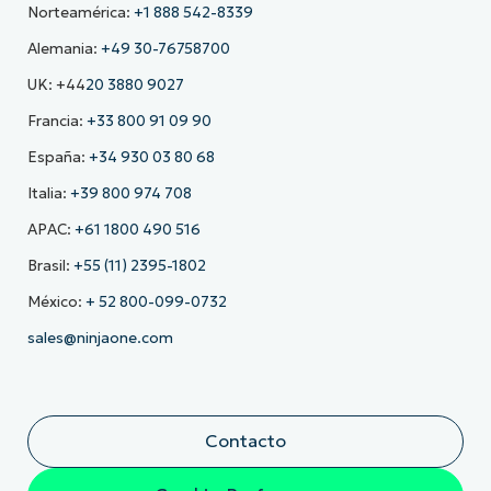
Norteamérica:
+1 888 542-8339
Alemania:
+49 30-76758700
UK: +44
20 3880 9027
Francia:
+33 800 91 09 90
España:
+34 930 03 80 68
Italia:
+39 800 974 708
APAC:
+61 1800 490 516
Brasil:
+55 (11) 2395-1802
México:
+ 52 800-099-0732
sales@ninjaone.com
Contacto