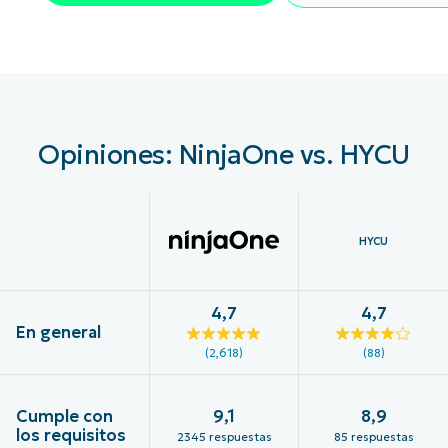
Opiniones: NinjaOne vs. HYCU
HYCU
4,7
4,7
En general
(2,618)
(88)
Cumple con
9,1
8,9
los requisitos
2345 respuestas
85 respuestas