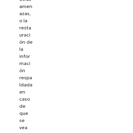
amen
azas,
o la
resta
uraci
ón de
la
infor
maci
ón
respa
ldada
en
caso
de
que
se
vea