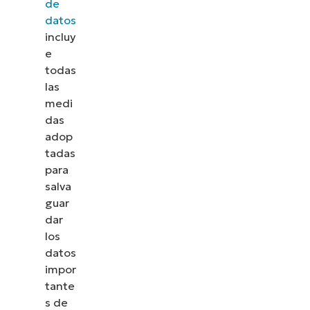
de
datos
incluy
e
todas
las
medi
das
adop
tadas
para
salva
guar
dar
los
datos
impor
tante
s de