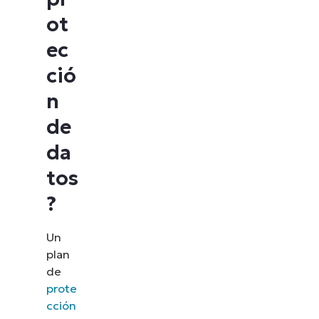
ot
ec
ció
n
de
da
tos
?
Un
plan
de
prote
cción