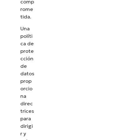
comp
rome
tida.
Una
políti
ca de
prote
cción
de
datos
prop
orcio
na
direc
trices
para
dirigi
r y