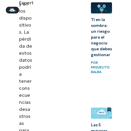
componentes
Expert
y en
importantes
los
dispo
de un plan de
TI en la
sitivo
sombra:
protección
s. La
un riesgo
de datos
para el
pérdi
negocio
da de
Cómo
que debes
estos
gestionar
crear un
datos
POR
plan de
podrí
MIGUELITO
BALBA
a
protección
tener
de datos
cons
ecue
4 consejos
ncias
para los
desa
planes de
stros
protección
as
Las 5
para
de datos
mejores