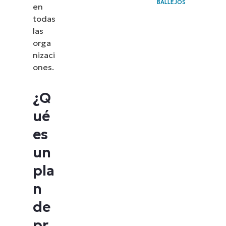
BALLEJOS
en
todas
las
orga
nizaci
ones.
¿Q
ué
es
un
pla
n
de
pr