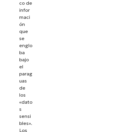
co de
infor
maci
ón
que
se
englo
ba
bajo
el
parag
uas
de
los
«dato
s
sensi
bles».
Los