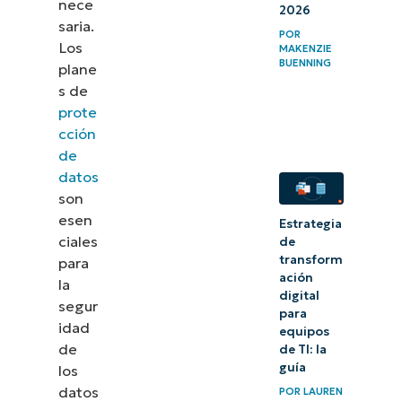
nece
2026
saria.
POR
Los
MAKENZIE
BUENNING
plane
s de
prote
cción
de
datos
son
esen
Estrategia
ciales
de
transform
para
ación
la
digital
segur
para
idad
equipos
de
de TI: la
guía
los
datos
POR
LAUREN