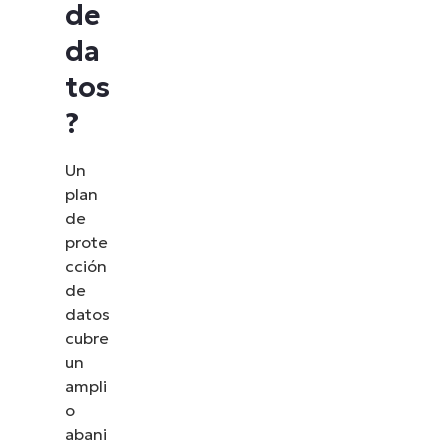
de
da
tos
?
Un
plan
de
prote
cción
de
datos
cubre
un
ampli
o
abani