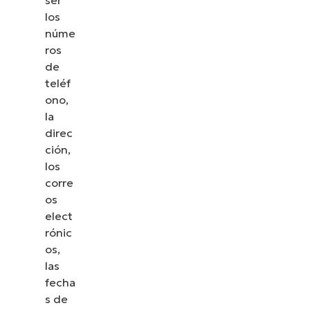
ser
los
núme
ros
de
teléf
ono,
la
direc
ción,
los
corre
os
elect
rónic
os,
las
fecha
s de