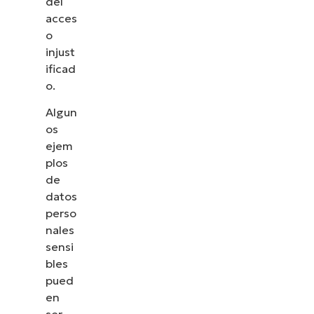
del
acces
o
injust
ificad
o.
Algun
os
ejem
plos
de
datos
perso
nales
sensi
bles
pued
en