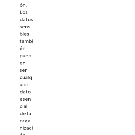
ón.
Los
datos
sensi
bles
tambi
én
pued
en
ser
cualq
uier
dato
esen
cial
de la
orga
nizaci