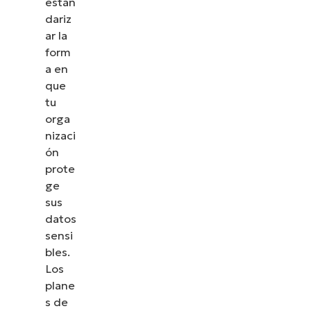
estan
dariz
ar la
form
a en
que
tu
orga
nizaci
ón
prote
ge
sus
datos
sensi
bles.
Los
plane
s de