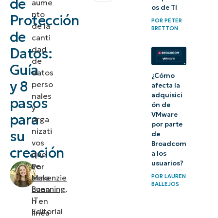
de
aume
os de TI
de datos?
nto
Protección
POR
PETER
de la
BRETTON
de
¿Qué
canti
dad
Datos:
cubre un
de
plan de
Guía
datos
¿Cómo
protección
y 8
perso
afecta la
de datos?
nales
adquisici
pasos
ón de
y
¿Por qué
VMware
para
orga
por parte
es
nizati
su
de
vos
importante
Broadcom
creación
que
a los
un plan de
usuarios?
se
Por
protección
alma
POR
LAUREN
Makenzie
de datos?
BALLEJOS
Buenning
,
cena
IT
n en
3
Editorial
línea