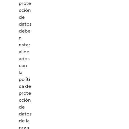
prote
cción
de
datos
debe
n
estar
aline
ados
con
la
políti
ca de
prote
cción
de
datos
de la
orga