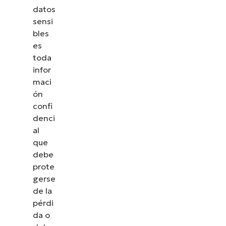
datos
sensi
bles
es
toda
infor
maci
ón
confi
denci
al
que
debe
prote
gerse
de la
pérdi
da o