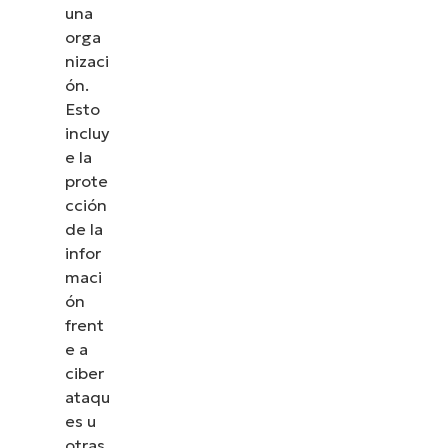
una
orga
nizaci
ón.
Esto
incluy
e la
prote
cción
de la
infor
maci
ón
frent
e a
ciber
ataqu
es u
otras