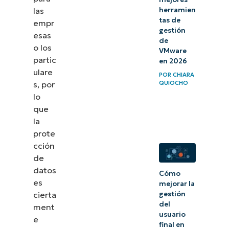
las
herramien
tas de
Protege los
empr
gestión
esas
datos
de
o los
cruciales de
VMware
partic
en 2026
tu
ulare
POR
CHIARA
organización
s, por
QUIOCHO
lo
que
la
prote
cción
de
datos
Cómo
es
mejorar la
cierta
gestión
del
ment
usuario
e
final en