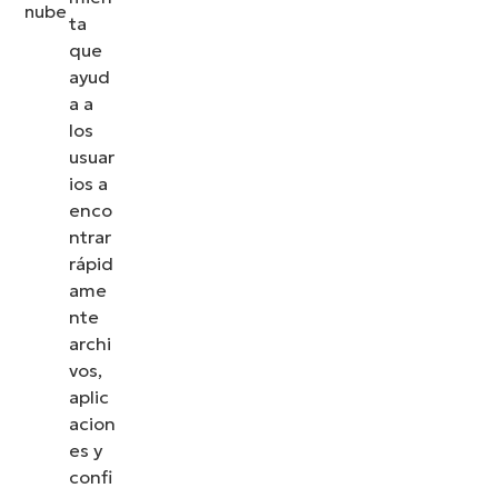
ta
configuración
que
de
ayud
contenidos
a a
en la nube de
los
usuar
Windows
ios a
Preguntas
enco
ntrar
más
rápid
frecuentes
ame
(FAQ)
nte
archi
vos,
aplic
acion
es y
confi