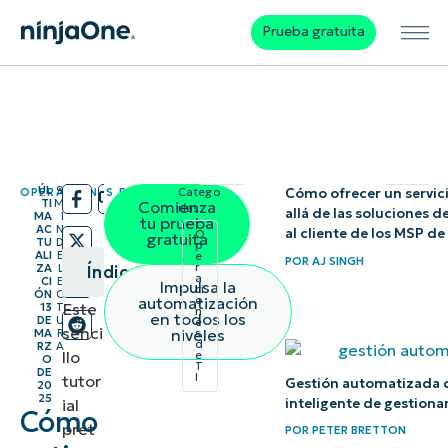
Prueba gratuita
ÚL
9
OPERACIONES DE TI
Catego
Cómo ofrecer un servic
/
/
TI
M
Comienza
rías:
allá de las soluciones d
MA
I
tu prueba
AC
N
al cliente de los MSP d
O
gratuita
TU
D
p
ALI
E
e
POR
AJ SINGH
r
ZA
L
Índice
a
CI
E
Impulsa la
ci
ÓN
C
automatización
o
Este
13
T
n
Resumen
en todos los
DE
U
e
senci
niveles
MA
R
s
instantáneo
d
RZ
A
llo
e
O
T
DE
I
tutor
Gestión automatizada 
20
Pasos para
25
ial
inteligente de gestionar
Cómo
gestionar
pret
POR
PETER BRETTON
los