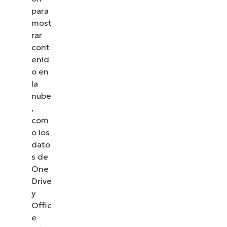
para
most
rar
cont
enid
o en
la
nube
,
com
o los
dato
s de
One
Drive
y
Offic
e