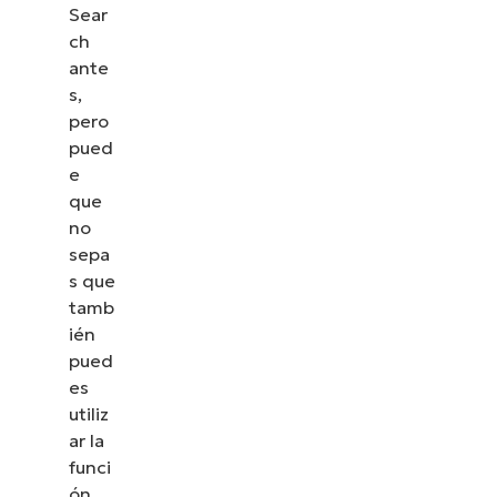
Sear
ch
ante
s,
pero
pued
e
que
no
sepa
s que
tamb
ién
pued
es
utiliz
ar la
funci
ón