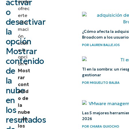
activar
ende
contenidos
ofrec
o
erte
en la nube
desactivar
infor
en la
maci
la
¿Cómo afecta la adquis
búsqueda
ón
Broadcom a los usuario
opción
sobr
POR
LAUREN BALLEJOS
¿Qué es la
Mostrar
e la
función
opci
contenido
«Mostrar
ón
«
de
TI en la sombra: un rie
Most
contenido
gestionar
rar
la
de la
POR
MIGUELITO BALBA
cont
nube»?
nube
enid
en
o de
¿Debo
la
los
habilitar el
nube
Las 5 mejores herramie
resultados
contenido
» en
2026
los
en la nube
POR
CHIARA QUIOCHO