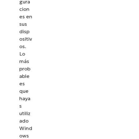
gura
cion
es en
sus
disp
ositiv
os.
Lo
más
prob
able
es
que
haya
s
utiliz
ado
Wind
ows