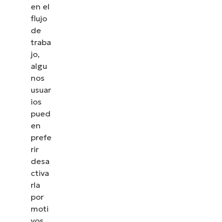
en el
flujo
de
traba
jo,
algu
nos
usuar
ios
pued
en
prefe
rir
desa
ctiva
rla
por
moti
vos