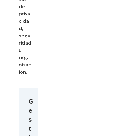
de
priva
cida
d,
segu
ridad
u
orga
nizac
ión.
G
e
s
t