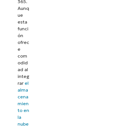
365.
Aunq
ue
esta
funci
ón
ofrec
e
com
odid
ad al
integ
rar
el
alma
cena
mien
to en
la
nube