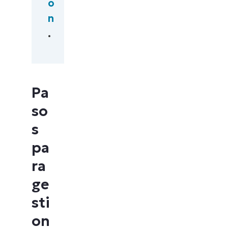
ó
n
.
Pa
so
s
pa
ra
ge
sti
on