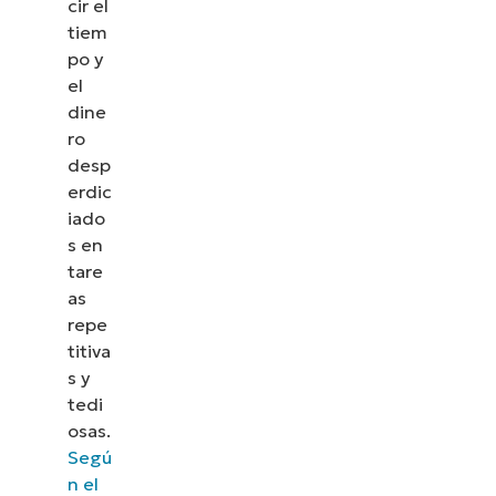
cir el
tiem
po y
el
dine
ro
desp
erdic
iado
s en
tare
as
repe
titiva
s y
tedi
osas.
Segú
n el