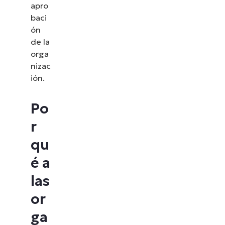
apro
baci
ón
de la
orga
nizac
ión.
Po
r
qu
é a
Descubre NinjaOne en
las
acción
or
ga
Explora nuestras demos bajo demanda y descubre