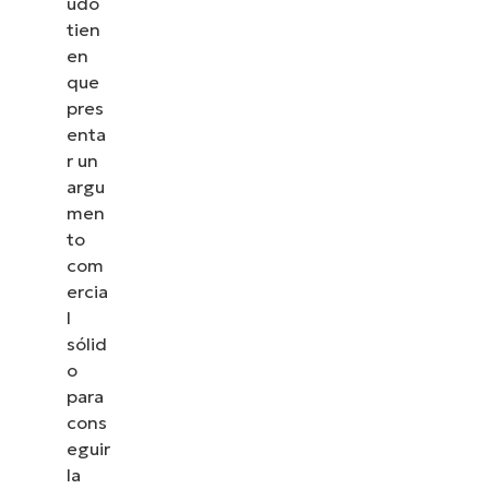
udo
tien
en
que
pres
enta
r un
argu
men
to
com
ercia
l
sólid
o
para
cons
eguir
la