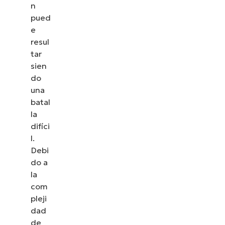
n
pued
e
resul
tar
sien
do
una
batal
la
difíci
l.
Debi
do a
la
com
pleji
dad
de