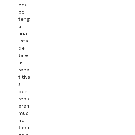
equi
po
teng
a
una
lista
de
tare
as
repe
titiva
s
que
requi
eren
muc
ho
tiem
po y