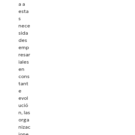
a a
esta
s
nece
sida
des
emp
resar
iales
en
cons
tant
e
evol
ució
n, las
orga
nizac
ione