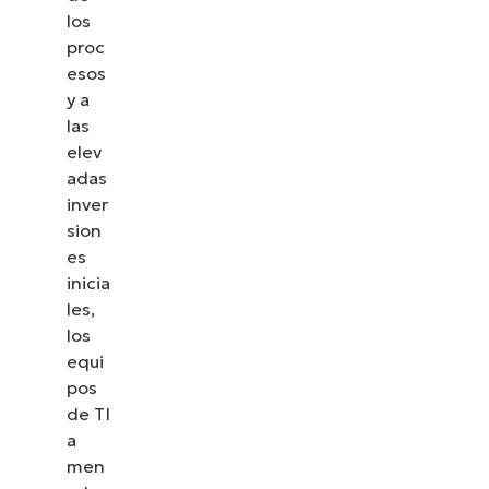
los
proc
esos
y a
las
elev
adas
inver
sion
es
inicia
les,
los
equi
pos
de TI
a
men