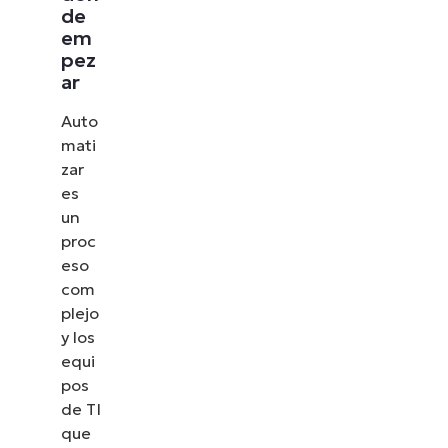
de
em
pez
ar
Auto
mati
zar
es
un
proc
eso
com
plejo
y los
equi
pos
de TI
que