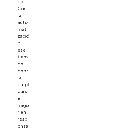
po.
Con
la
auto
mati
zació
n,
ese
tiem
po
podr
ía
empl
ears
e
mejo
r en
resp
onsa