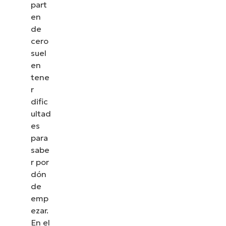
part
en
de
cero
suel
en
tene
r
dific
ultad
es
para
sabe
r por
dón
de
emp
ezar.
En el