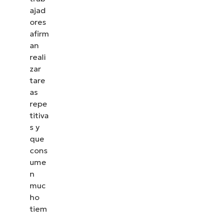
ajad
ores
afirm
an
reali
zar
tare
as
repe
titiva
s y
que
cons
ume
n
muc
ho
tiem