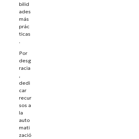
bilid
ades
más
prác
ticas
.
Por
desg
racia
,
dedi
car
recur
sos a
la
auto
mati
zació