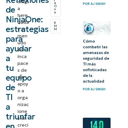
Reflexiones
ologí
a
POR
AJ SINGH
O
de
invertir en
a
n
e
here
automatización
NinjaOne:
dada
R
estrategias
M
s a
¿De qué forma
M
men
para
puede
Cómo
udo
prepararse un
ayudar
combatir las
son
amenazas de
organización
a
inca
seguridad de
para tener éxito
pace
TI más
tu
s de
sofisticadas
cuando invierte
equipo
de la
dar
en
actualidad
apoy
de
automatización?
POR
AJ SINGH
o a
TI
orga
Aprende a
nizac
a
automatizar
ione
triunfar
tus flujos
s en
en
creci
de trabajo