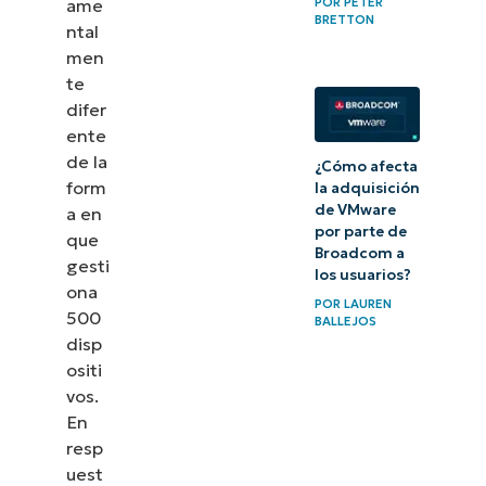
ame
POR
PETER
BRETTON
ntal
men
te
difer
ente
de la
¿Cómo afecta
form
la adquisición
de VMware
a en
por parte de
que
Broadcom a
gesti
los usuarios?
ona
POR
LAUREN
500
BALLEJOS
disp
ositi
vos.
En
resp
uest