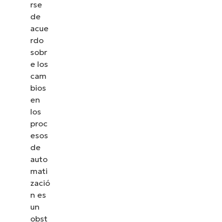
rse
de
acue
rdo
sobr
e los
cam
bios
en
los
proc
esos
de
auto
mati
zació
n es
un
obst