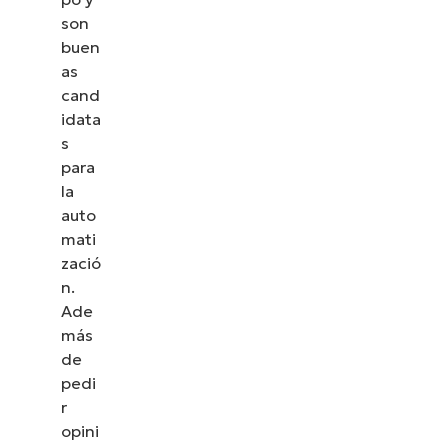
son
buen
as
cand
idata
s
para
la
auto
mati
zació
n.
Ade
más
de
pedi
r
opini