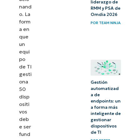
liderazgo de
nand
RMM y PSA de
o. La
Omdia 2026
form
POR
TEAM NINJA
a en
que
un
equi
po
de TI
gesti
ona
Gestión
50
automatizad
a de
disp
endpoints: un
ositi
a forma más
vos
inteligente de
deb
gestionar
e ser
dispositivos
de TI
fund