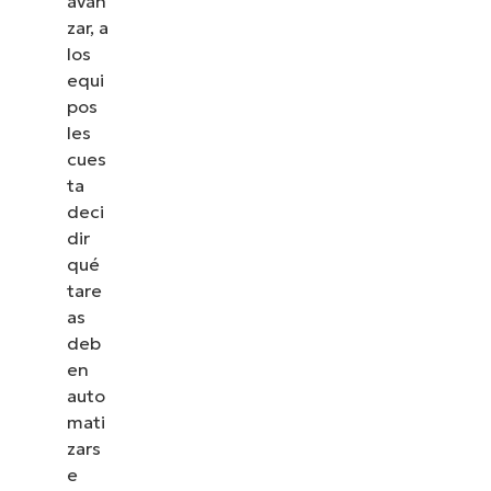
avan
zar, a
los
equi
pos
les
cues
ta
deci
dir
qué
tare
as
deb
en
auto
mati
zars
e