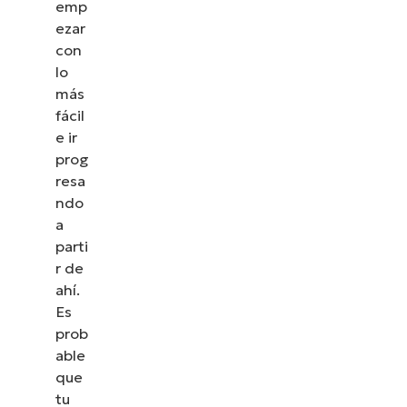
emp
ezar
con
lo
más
fácil
e ir
prog
resa
ndo
a
parti
r de
ahí.
Es
prob
able
que
tu