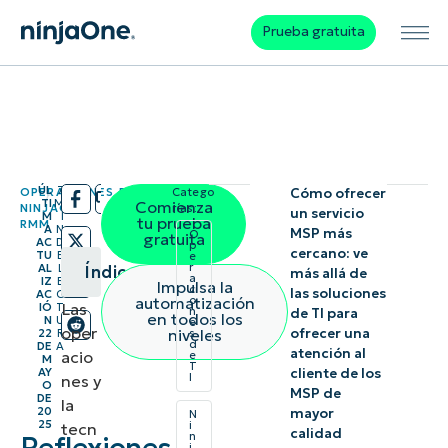
Prueba gratuita
ÚL
7
OPERACIONES DE TI
,
Catego
Cómo ofrecer
/
/
TI
M
Comienza
NINJAONE
,
rías:
un servicio
M
I
tu prueba
RMM
A
N
MSP más
O
gratuita
AC
D
p
cercano: ve
TU
E
e
r
AL
L
Índice
más allá de
a
IZ
E
Impulsa la
ci
las soluciones
AC
C
automatización
o
Las
IÓ
T
n
Resumen
de TI para
en todos los
N
U
e
oper
niveles
ofrecer una
22
R
s
instantáneo
d
DE
A
atención al
acio
e
M
T
AY
cliente de los
I
nes y
O
Por qué a las
MSP de
DE
la
20
mayor
N
organizaciones
25
i
tecn
calidad
n
les cuesta
j