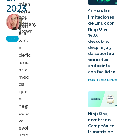
mien
de TI
2023
to, lo
Supera las
por
limitaciones
que
de Linux con
Brittany
gen
NinjaOne
Brown
era
14.0:
varia
descubre,
s
despliega y
da soporte a
defic
todos tus
ienci
endpoints
as a
con facilidad
medi
POR
TEAM NINJA
da
que
el
neg
ocio
NinjaOne,
nombrado
va
Campeón en
evol
la matriz de
ucio