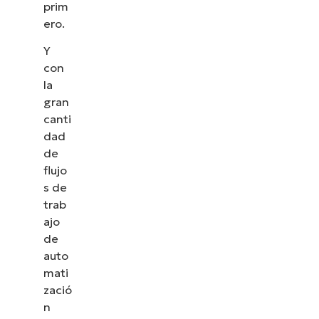
prim
ero.
Y
con
la
gran
canti
dad
de
flujo
s de
trab
ajo
de
auto
mati
zació
n