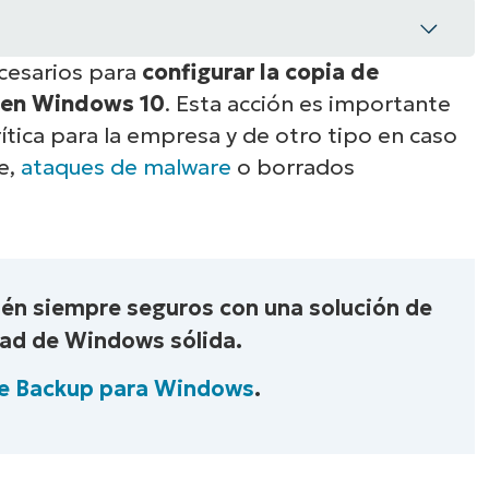
ecesarios para
configurar la copia de
o en Windows 10
. Esta acción es importante
r copias de seguridad de archivos en
ítica para la empresa y de otro tipo en caso
e,
ataques de malware
o borrados
guración de la copia de seguridad de
zar copias de seguridad eficaces
tén siempre seguros con una solución de
dad de Windows sólida.
configurar el historial de archivos de
e Backup para Windows
.