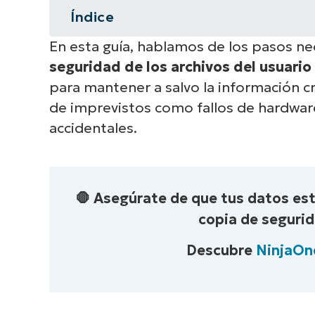
Índice
En esta guía, hablamos de los pasos n
Resumen instantáneo
seguridad de los archivos del usuari
Guía paso a paso sobre cómo hace
para mantener a salvo la información cr
Windows 10
de imprevistos como fallos de hardwar
accidentales.
Resolución de problemas de confi
Windows
Prácticas recomendadas para reali
🛑 Asegúrate de que tus datos es
copia de seguri
Por qué es importante aprender a 
Descubre
NinjaOn
usuario en Windows Backup