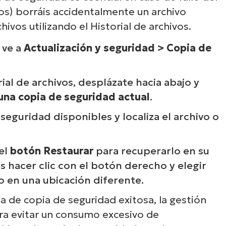
Descubre NinjaOne e
os) borráis accidentalmente un archivo
ivos utilizando el Historial de archivos.
acción
 ve a
Actualización y seguridad > Copia de
ora nuestras demos bajo demanda y descubre
njaOne simplifica tareas de TI como la gestión
ial de archivos, desplázate hacia abajo y
points, el parcheo, el MDM, la gestión de ticke
una copia de seguridad actual
.
mucho más.
seguridad disponibles y localiza el archivo o
Explora las demos
 el
botón Restaurar
para recuperarlo en su
s hacer clic con el botón derecho y elegir
o en una ubicación diferente.
a de copia de seguridad exitosa, la gestión
ra evitar un consumo excesivo de