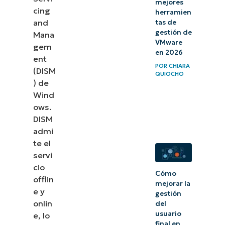
mejores
cing
herramien
el uso de
and
tas de
DISM para
gestión de
Mana
configurar
VMware
gem
en 2026
controladores
ent
POR
CHIARA
(DISM
de
QUIOCHO
) de
dispositivos
Wind
sin conexión
ows.
DISM
admi
te el
servi
cio
Cómo
offlin
mejorar la
e y
gestión
onlin
del
usuario
e, lo
final en