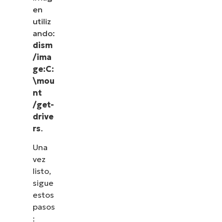
en
utiliz
ando:
dism
/ima
ge:C:
\mou
nt
/get-
drive
rs
.
Una
vez
listo,
sigue
estos
pasos
: