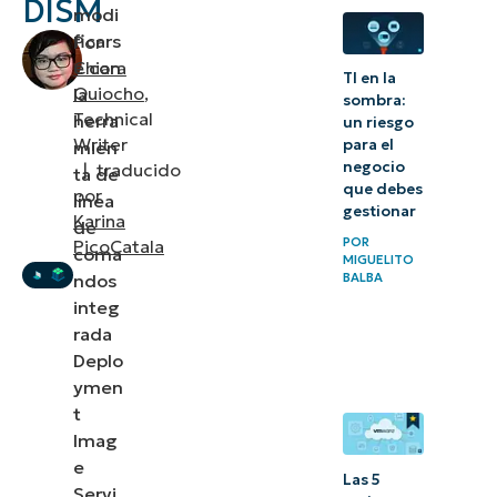
DISM
modi
gestión de
ficars
Por
controladores
e con
Chiara
TI en la
Quiocho
,
la
sombra:
Buenas
Technical
herra
un riesgo
prácticas
Writer
para el
mien
y
negocio
|
traducido
ta de
que debes
por
resolución
línea
gestionar
Karina
de
de
POR
PicoCatala
coma
MIGUELITO
problemas
ndos
BALBA
integ
Casos
rada
prácticos y
Deplo
aplicaciones
ymen
reales
t
Imag
Reflexiones
e
Las 5
Servi
finales sobre