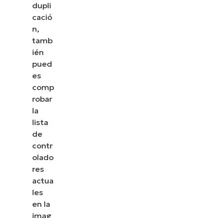
dupli
cació
n,
tamb
ién
pued
es
comp
robar
la
lista
de
contr
olado
res
actua
les
en la
imag