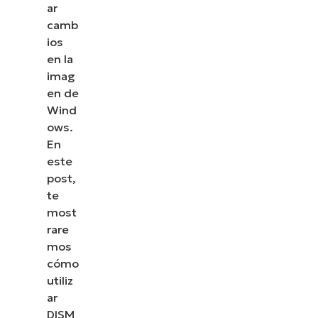
ar
camb
ios
en la
imag
en de
Wind
ows.
En
este
post,
te
most
rare
mos
cómo
utiliz
ar
DISM