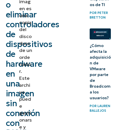
imag
o
os de TI
dispositivos
en es
eliminar
POR
PETER
una
de hardware
BRETTON
controladores
copia
a una imagen
del
de
sin conexión
disco
dispositivos
duro
¿Cómo
Eliminar
de un
de
afecta la
controladores
orde
adquisició
hardware
de
n de
nado
VMware
r.
en
dispositivos
por parte
Este
de hardware
de
una
archi
Broadcom
de una
imagen
vo
a los
imagen sin
usuarios?
pued
sin
conexión
e
POR
LAUREN
conexión
BALLEJOS
gesti
Comprender
onars
con
e y
DISM y la