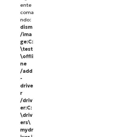
ente
coma
ndo:
dism
/ima
ge:C:
\test
\offli
ne
/add
-
drive
r
/driv
Descubre NinjaOne en
er:C:
acción
\driv
ers\
mydr
Explora nuestras demos bajo demanda y descubre
iver.i