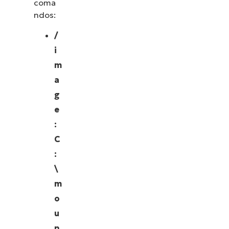
coma
ndos:
/
i
m
a
g
e
:
C
:
\
m
o
u
n