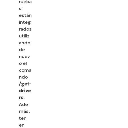
rueba
si
están
integ
rados
utiliz
ando
de
nuev
o el
coma
ndo
/get-
drive
rs
.
Ade
más,
ten
en