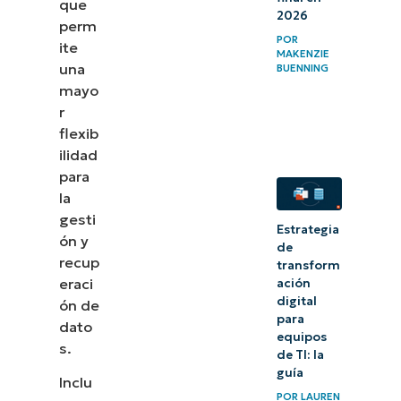
que
2026
perm
POR
ite
MAKENZIE
una
BUENNING
mayo
r
flexib
ilidad
para
la
gesti
Estrategia
ón y
de
recup
transform
eraci
ación
digital
ón de
para
dato
equipos
s.
de TI: la
guía
Inclu
POR
LAUREN