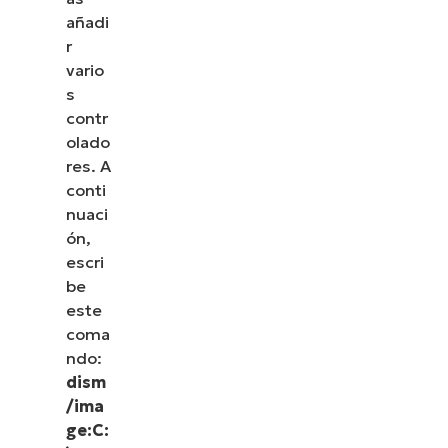
añadi
r
vario
s
contr
olado
res. A
conti
nuaci
ón,
escri
be
este
coma
ndo:
dism
/ima
ge:C: