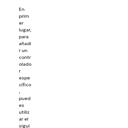
En
prim
er
lugar,
para
añadi
r un
contr
olado
r
espe
cífico
,
pued
es
utiliz
ar el
sigui