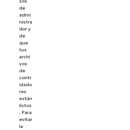
sos
de
admi
nistra
dor y
de
que
tus
archi
vos
de
contr
olado
res
están
listos
. Para
evitar
la