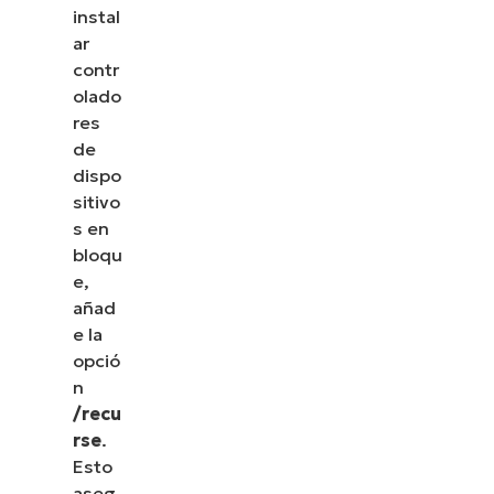
instal
ar
contr
olado
res
de
dispo
sitivo
s en
bloqu
e,
añad
e la
opció
n
/recu
rse
.
Esto
aseg