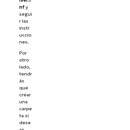
cómo NinjaOne simplifica tareas de TI como la
nf
y
gestión de endpoints, el parcheo, el MDM, la
segui
gestión de tickets y mucho más.
r las
instr
Explora las demos
uccio
nes.
Por
otro
lado,
tendr
ás
que
crear
una
carpe
ta si
dese
as