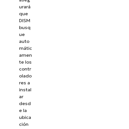
urará
que
DISM
busq
ue
auto
mátic
amen
te los
contr
olado
res a
instal
ar
desd
e la
ubica
ción