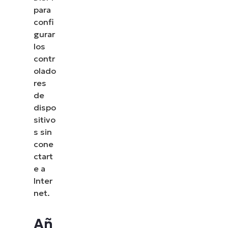
para
confi
gurar
los
contr
olado
res
de
dispo
sitivo
s sin
cone
ctart
e a
Inter
net.
Añ