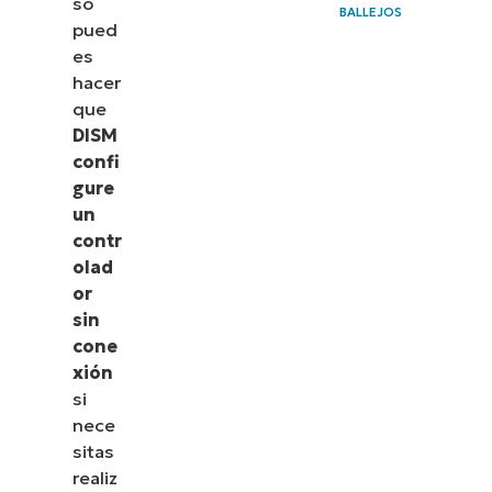
so
BALLEJOS
pued
es
hacer
que
DISM
confi
gure
un
contr
olad
or
sin
cone
xión
si
nece
sitas
realiz