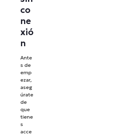
co
ne
xió
n
Ante
s de
emp
ezar,
aseg
úrate
de
que
tiene
s
acce