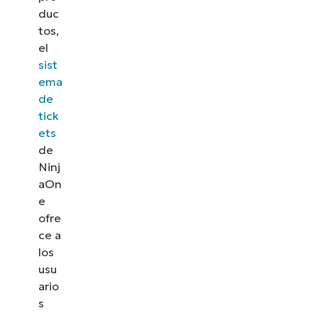
duc
tos,
el
sist
ema
de
tick
ets
de
Ninj
aOn
e
ofre
ce a
los
usu
ario
s