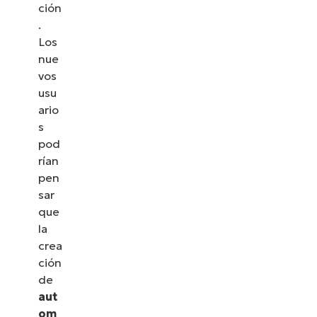
ción
.
Los
nue
vos
usu
ario
s
pod
rían
pen
sar
que
la
crea
ción
de
aut
om