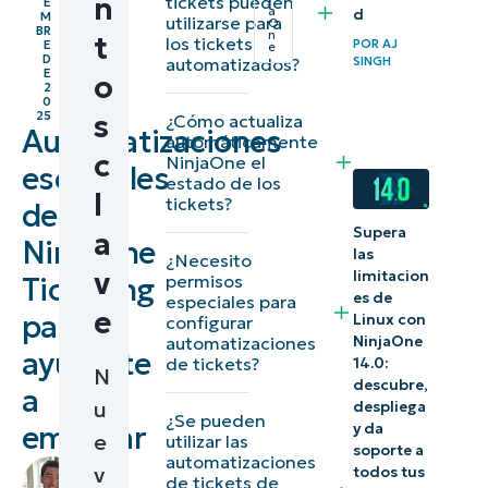
n
tickets pueden
E
a
d
1) Utiliza
M
utilizarse para
O
BR
n
t
los tickets
POR
AJ
E
tableros de
e
D
SINGH
automatizados?
E
o
tickets
2
0
personalizables
s
25
¿Cómo actualiza
Automatizaciones
automáticamente
para
c
NinjaOne el
esenciales
automatizar y
estado de los
l
tickets?
organizar los
de
Supera
a
tickets
NinjaOne
las
¿Necesito
v
limitacion
permisos
Ticketing
2)
es de
especiales para
e
para
Seguimiento
Linux con
configurar
automatizaciones
NinjaOne
automático
ayudarte
de tickets?
14.0:
N
de los
descubre,
a
u
despliega
cambios de
¿Se pueden
empezar
y da
e
utilizar las
estado de
soporte a
automatizaciones
Por
v
todos tus
los tickets
de tickets de