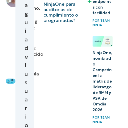
Nick
endpoint
NinjaOne para
a
s con
DeStefano
,
auditorías de
3) Dirige
g
facilidad
Product
cumplimiento o
automáticamente
programadas?
Marketing
u
POR
TEAM
NINJA
las solicitudes
Manager,
í
Backup
específicas a un
a
and
técnico
d
Ticketing
NinjaOne,
|
traducido
e
4) Crea
nombrad
por
l
una
o
Karina
Campeón
u
alerta
PicoCatala
en la
para los
s
matriz de
liderazgo
tickets
u
de RMM y
urgentes
a
PSA de
Omdia
«fuera
r
2026
del SLA»
i
POR
TEAM
NINJA
o
5)