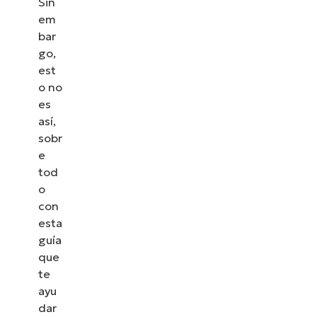
Sin
em
bar
go,
est
o no
es
así,
sobr
e
tod
o
con
esta
guía
que
te
ayu
dar