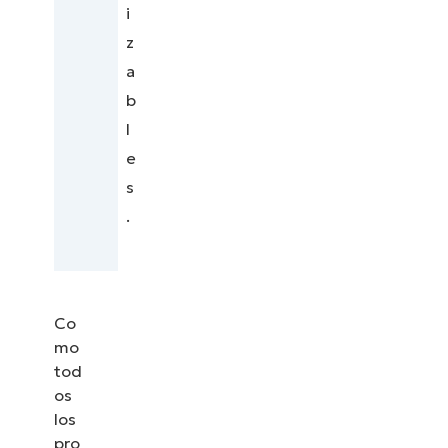
i
z
a
b
l
e
s
.
Co
mo
tod
os
los
pro