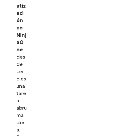
atiz
aci
ón
en
Ninj
aO
ne
des
de
cer
o es
una
tare
a
abru
ma
dor
a.