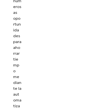
num
eros
as
opo
rtun
ida
des
para
aho
rrar
tie
mp
o
me
dian
te la
aut
oma
tiza