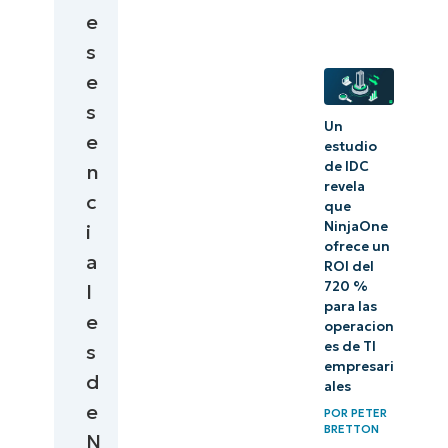
e
s
e
s
Un
e
estudio
de IDC
n
revela
c
que
NinjaOne
i
ofrece un
a
ROI del
720 %
l
para las
e
operacion
es de TI
s
empresari
d
ales
e
POR
PETER
BRETTON
N