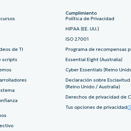
Cumplimiento
ecursos
Política de Privacidad
HIPAA (EE. UU.)
ISO 27001
deos de TI
Programa de recompensas po
 scripts
Essential Eight (Australia)
demos
Cyber Essentials (Reino Unid
arrolladores
Declaración sobre Esclavitu
(Reino Unido / Australia)
sistema
Derechos de privacidad de Ca
onfianza
Tus opciones de privacidad
mos
rectivo