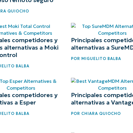
A UNA DEMO
ARA QUIOCHO
DEMO
A UNA DEMO
RUTA DEL PRODUCTO
A UNA DEMO
pales competidores y
Principales competid
 alternativas a Moki
alternativas a Sure
ontrol
POR
MIGUELITO BALBA
ELITO BALBA
pales competidores y
Principales competid
tivas a Esper
alternativas a Vant
ELITO BALBA
POR
CHIARA QUIOCHO