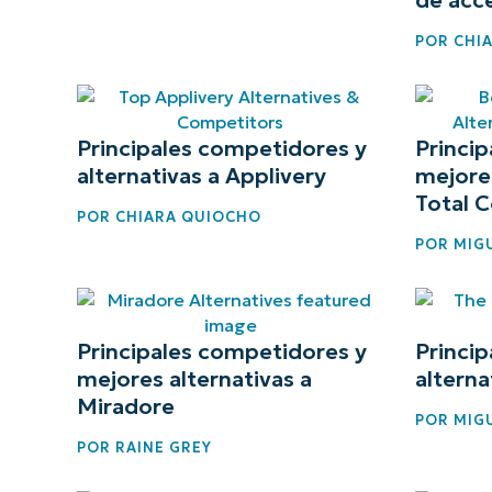
CONTACTO DE VENTAS
MIR
POR
CHI
CONTACTO DE VENTAS
CONTACTO DE VENTAS
MIRA UNA 
MIR
CONTACTO DE VENTAS
MIR
PLATAFORMA
Principales competidores y
Princi
alternativas a Applivery
mejores
Total C
POR
CHIARA QUIOCHO
POR
MIGU
Principales competidores y
Princi
mejores alternativas a
alterna
Miradore
POR
MIGU
POR
RAINE GREY