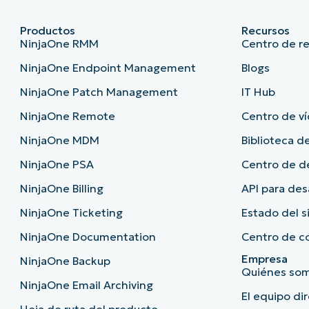
Productos
Recursos
NinjaOne RMM
Centro de r
NinjaOne Endpoint Management
Blogs
NinjaOne Patch Management
IT Hub
NinjaOne Remote
Centro de ví
NinjaOne MDM
Biblioteca de
NinjaOne PSA
Centro de 
NinjaOne Billing
API para des
NinjaOne Ticketing
Estado del 
NinjaOne Documentation
Centro de c
Empresa
NinjaOne Backup
Quiénes so
NinjaOne Email Archiving
El equipo di