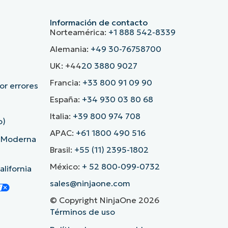
Información de contacto
Norteamérica:
+1 888 542-8339
Alemania:
+49 30-76758700
UK: +44
20 3880 9027
Francia:
+33 800 91 09 90
r errores
España:
+34 930 03 80 68
Italia:
+39 800 974 708
o)
APAC:
+61 1800 490 516
d Moderna
Brasil:
+55 (11) 2395-1802
México:
+ 52 800-099-0732
lifornia
sales@ninjaone.com
© Copyright NinjaOne 2026
Términos de uso