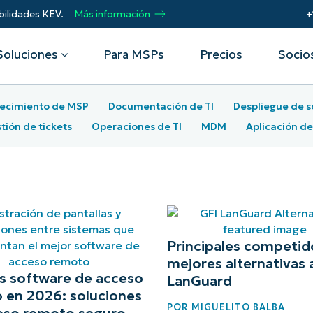
bilidades KEV.
Más información
+
Soluciones
Para MSPs
Precios
Socio
ecimiento de MSP
Documentación de TI
Despliegue de s
Por departamento
Integraciones
Por
tión de tickets
Operaciones de TI
MDM
Aplicación d
remoto
Helpdesk
Eventos
Proveedores de servicios
CrowdStrike
Obt
Seguridad
gestionados (MSP)
Microsoft Intune
Acel
Operaciones
SentinelOne
pro
 seguridad
Webinars
Automatiza, escala, triunfa. Conviértete
Infraestructura
ServiceNow
Aut
en socio MSP de NinjaOne.
res
de vulnerabilidades
Script Hub
Prot
Ver todas las
Principales competid
dat
Socios de alianza tecnológica
de dispositivos móviles
Historias de éxito
mejores alternativas 
integraciones
Imp
Únete a la alianza. Eleva tu marca.
s software de acceso
Unif
LanGuard
de activos de TI
Podcast
Aumenta el valor para el cliente.
 en 2026: soluciones
POR
MIGUELITO BALBA
eso remoto seguro